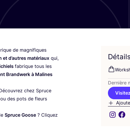
brique de magni­fiques
Détail
 et d’autres maté­riaux
qui,
chiels
fabrique tous les
Work­sh
ent Brand­werk à Malines
Der­nière m
Décou­vrez chez Spruce
Visitez
ou des pots de fleurs
Ajoute
 de
Spruce Goose
? Cli­quez