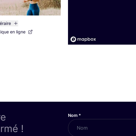
néraire
tique en ligne
re
Nom
*
ormé !