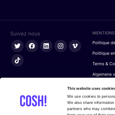
MENTIONS
Suivez nous
Politique de
Politique e
Terms & Co
Algemene 
retailers
This website uses cookie
We use cookies to personal
We also share information 
partners who may combine i
from your use of their serv