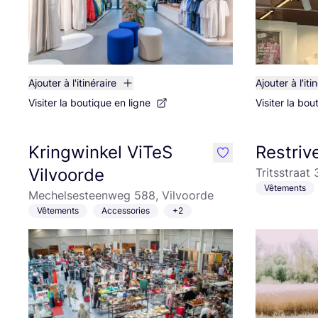
Ajouter à l'itinéraire
Ajouter à l'iti
Visiter la boutique en ligne
Visiter la bou
Kringwinkel ViTeS
Restriv
like
Vilvoorde
Tritsstraat
Vêtements
Mechelsesteenweg 588, Vilvoorde
Vêtements
Accessories
+2