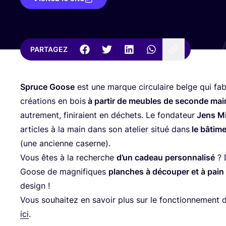
PARTAGEZ
Spruce Goose
est une marque cir­cu­laire belge qui fa
créa­tions en bois
à par­tir de meubles de seconde main
autre­ment, fini­raient en déchets. Le fon­da­teur
Jens Mi
articles à la main dans son ate­lier situé dans
le bâti­m
(une ancienne caserne).
Vous êtes à la recherche
d’un cadeau per­son­na­li­sé
? 
Goose de magni­fiques
planches à décou­per et à pain
design !
Vous sou­hai­tez en savoir plus sur le fonc­tion­ne­ment
ici
.