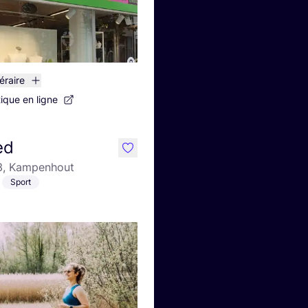
néraire
tique en ligne
ed
like
 3, Kampenhout
Sport