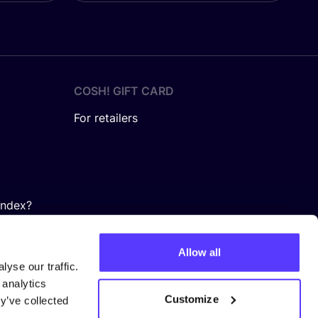
COSH! GIFT CARD
For retailers
Index?
Allow all
yse our traffic.
 analytics
Customize
y’ve collected