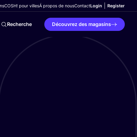
ns
COSH! pour villes
Á propos de nous
Contact
Login
Register
Recherche
Découvrez des magasins