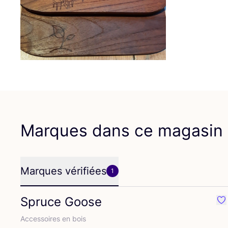
Marques dans ce magasin
Marques vérifiées
1
Spruce Goose
Pr
Acces­soires en bois