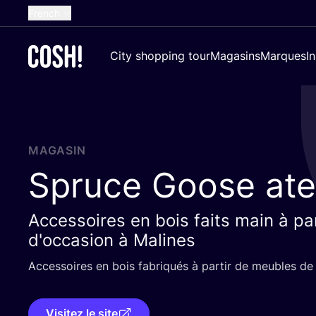
French
English
City shopping tour
Magasins
Marques
I
Dutch
Spanish
German
Croatian
MAGASIN
Spruce Goose atel
​​Accessoires en bois faits main à p
d'occasion à Malines
Acces­soires en bois fabri­qués à par­tir de meubles d
Visitez le site