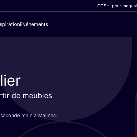
COSH! pour magasi
nspiration
Evénements
ier
artir de meubles
e seconde main à Malines.