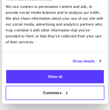
We use cookies to personalise content and ads, to
Ajouter à l'itinéraire
Visiter la boutique en ligne
provide social media features and to analyse our traffic.
We also share information about your use of our site with
our social media, advertising and analytics partners who
Oxfam Mechelen
like
may combine it with other information that you’ve
Onze-Lieve-Vrouwestraat 53, Mechelen
provided to them or that they’ve collected from your use
2ème main
Vêtements
+2
of their services.
Show details
Allow all
Customize
Ajouter à l'itinéraire
Visiter la boutique en ligne