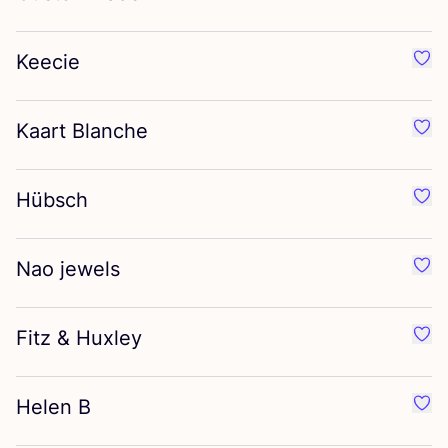
Keecie
Préf
Kaart Blanche
Préf
Hübsch
Préf
Nao jewels
Préf
Fitz
&
Huxley
Préf
Helen B
Préf