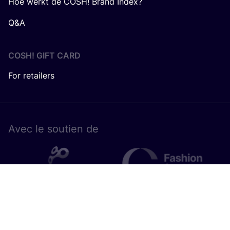
Hoe werkt de COSH! Brand Index?
Q&A
COSH! GIFT CARD
For retailers
Avec le sou­tien de