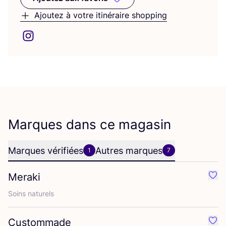
Ajoutez aux favoris
Ajoutez à votre itinéraire shopping
Marques dans ce magasin
Marques vérifiées
Autres marques
1
7
Meraki
Préf
Soins natu­rels
Custommade
Préf