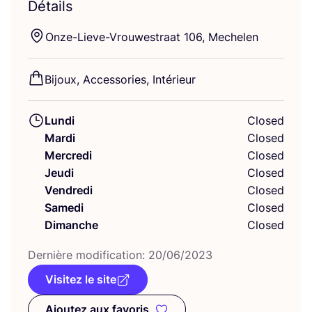
Détails
Onze-Lieve-Vrou­wes­traat
106
, Mechelen
Bijoux, Acces­so­ries, Intérieur
Lundi
Closed
Mardi
Closed
Mercredi
Closed
Jeudi
Closed
Vendredi
Closed
Samedi
Closed
Dimanche
Closed
Der­nière modi­fi­ca­tion:
20
/
06
/
2023
Visitez le site
Ajoutez aux favoris