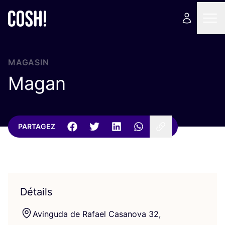
MAGASIN
Magan
PARTAGEZ
Détails
Avin­gu­da de Rafael Casa­no­va
32
,