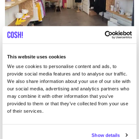
Ajouter à l'itinéraire
Visiter la boutique en ligne
This website uses cookies
ZD Zero Defects
We use cookies to personalise content and ads, to
like
Vêtements
provide social media features and to analyse our traffic.
We also share information about your use of our site with
our social media, advertising and analytics partners who
may combine it with other information that you’ve
provided to them or that they’ve collected from your use
of their services.
Show details