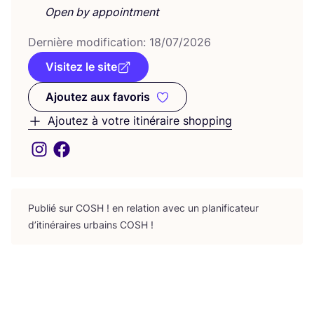
Open by appointment
Der­nière modi­fi­ca­tion:
18
/
07
/
2026
Visitez le site
Ajoutez aux favoris
Ajoutez aux favoris
Ajoutez à votre itinéraire shopping
Publié sur
COSH
! en rela­tion avec un pla­ni­fi­ca­teur
d’i­ti­né­raires urbains
COSH
!