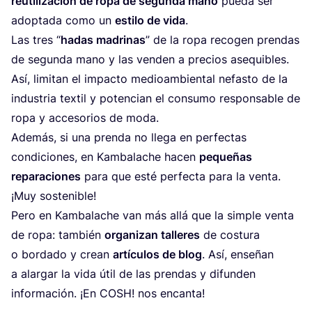
reu­ti­li­za­ción de ropa de segun­da mano
pue­da ser
adop­ta­da como un
esti­lo de vida
.
Las tres
“
hadas madri­nas
” de la ropa reco­gen pren­das
de segun­da mano y las ven­den a pre­cios ase­quibles.
Así, limi­tan el impac­to medioam­bien­tal nefas­to de la
indus­tria tex­til y poten­cian el consu­mo res­pon­sable de
ropa y acce­so­rios de moda.
Además, si una pren­da no lle­ga en per­fec­tas
condi­ciones, en Kam­ba­lache hacen
pequeñas
repa­ra­ciones
para que esté per­fec­ta para la ven­ta.
¡Muy sostenible!
Pero en Kam­ba­lache van más allá que la simple ven­ta
de ropa: tam­bién
orga­ni­zan tal­leres
de cos­tu­ra
o bor­da­do y crean
artí­cu­los de blog
. Así, enseñan
a alar­gar la vida útil de las pren­das y difun­den
infor­ma­ción. ¡En
COSH
! nos encanta!