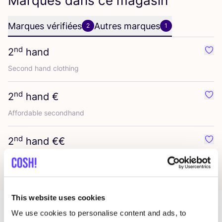
Marques dans ce magasin
Marques vérifiées
Autres marques
2
1
nd
2
hand
Préf
Second hand clothing
nd
2
hand €
Préf
Affor­dable secondhand
nd
2
hand €€
Préf
This website uses cookies
We use cookies to personalise content and ads, to