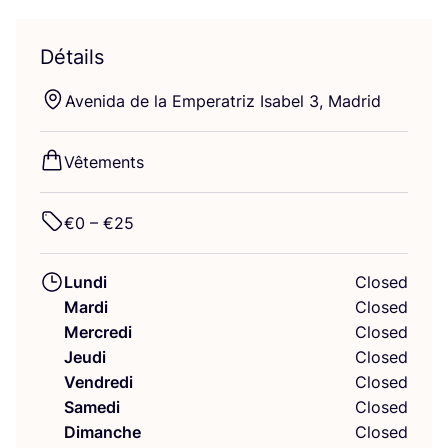
Détails
Ave­ni­da de la Empe­ra­triz Isa­bel
3
, Madrid
Vête­ments
€
0
– €
25
Lundi
Closed
Mardi
Closed
Mercredi
Closed
Jeudi
Closed
Vendredi
Closed
Samedi
Closed
Dimanche
Closed