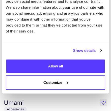
Magasins dans cette zone
provide social media features and to analyse our traffic.
We also share information about your use of our site with
our social media, advertising and analytics partners who
may combine it with other information that you’ve
Daniel Chong
like
provided to them or that they’ve collected from your use
Vêtements
Accessories
of their services.
Show details
Allow all
Customize
Ajouter à l'itinéraire
Visiter la boutique en ligne
Umami
like
Accessories