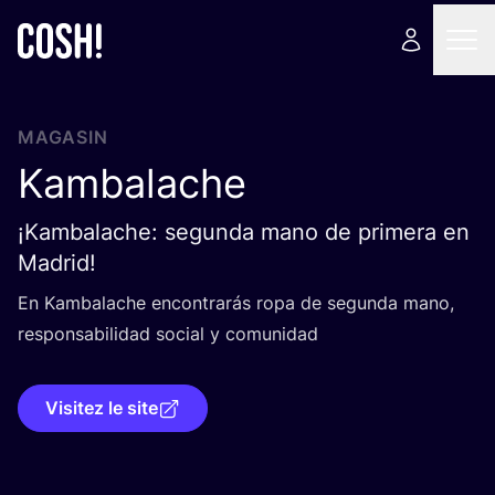
MAGASIN
Kambalache
¡Kambalache: segunda mano de primera en
Madrid!
En Kam­ba­lache encon­trarás ropa de segun­da mano,
res­pon­sa­bi­li­dad social y comunidad
Visitez le site