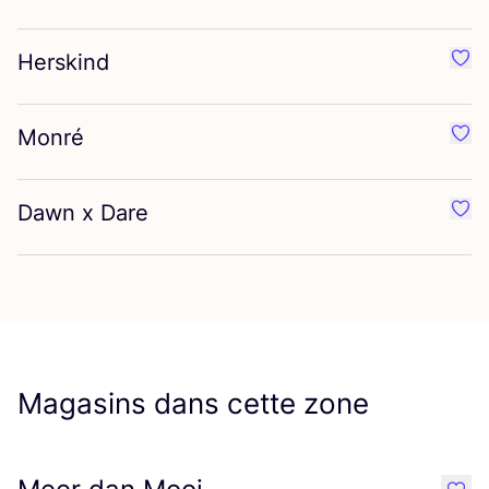
Herskind
Préf
Monré
Préf
Dawn x Dare
Préf
Magasins dans cette zone