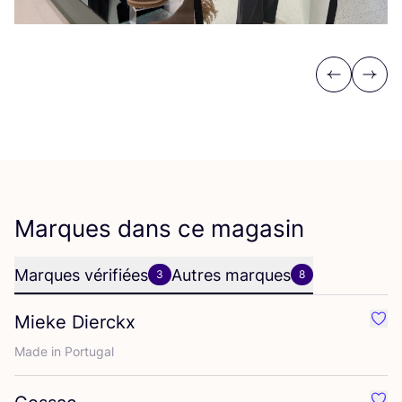
Previous
Next
Marques dans ce magasin
Marques vérifiées
Autres marques
3
8
Mieke Dierckx
Préf
Made in Portugal