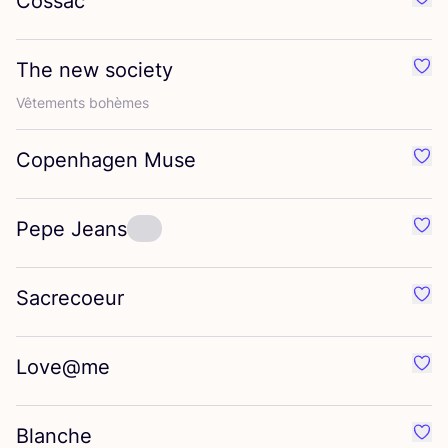
Cossac
Préf
The new society
Préf
Vête­ments bohèmes
Copenhagen Muse
Préf
Pepe Jeans
Préf
Sacrecoeur
Préf
Love@me
Préf
Blanche
Préf