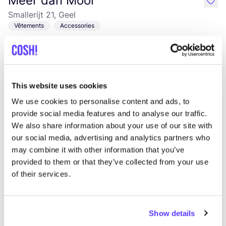
Meer dan Mooi
like
Smallerijt 21, Geel
Vêtements
Accessories
This website uses cookies
We use cookies to personalise content and ads, to
provide social media features and to analyse our traffic.
We also share information about your use of our site with
our social media, advertising and analytics partners who
Ajouter à l'itinéraire
Visiter la boutique en ligne
may combine it with other information that you’ve
provided to them or that they’ve collected from your use
Janne Landuyt x Ida & Volta
of their services.
like
Flagship Store
Koning Albertstraat 11, Diest
Show details
Bijoux
Vêtements
+1