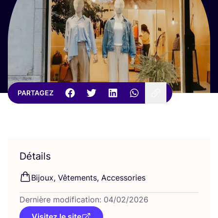
PARTAGEZ
Détails
Bijoux, Vête­ments, Accessories
Der­nière modi­fi­ca­tion:
04
/
02
/
2026
Visitez le site