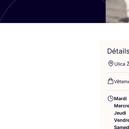
Détail
Uli­ca 
Vête­m
Mardi
Mercre
Jeudi
Vendre
Samed