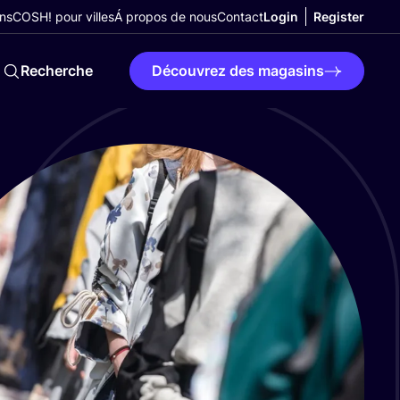
ns
COSH! pour villes
Á propos de nous
Contact
Login
Register
Recherche
Découvrez des magasins