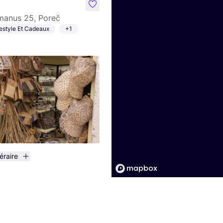
like
manus 25, Poreč
festyle Et Cadeaux
+1
néraire