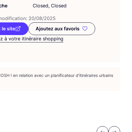
che
Closed, Closed
odi­fi­ca­tion:
20
/
08
/
2025
 le site
Ajoutez aux favoris
Ajoutez aux favoris
z à votre itinéraire shopping
COSH
! en rela­tion avec un pla­ni­fi­ca­teur d’i­ti­né­raires urbains