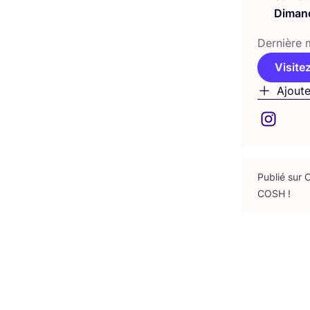
Diman
Der­nière m
Visitez
Ajoute
Publié sur
COSH
!