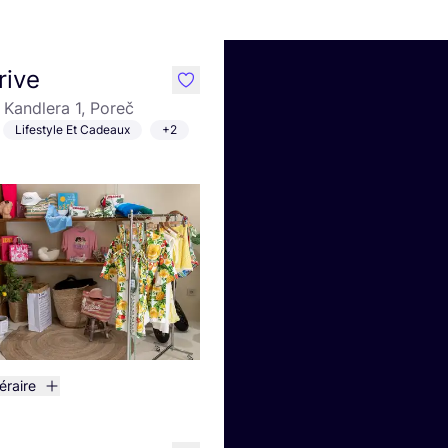
rive
like
a Kandlera 1, Poreč
Lifestyle Et Cadeaux
+2
néraire