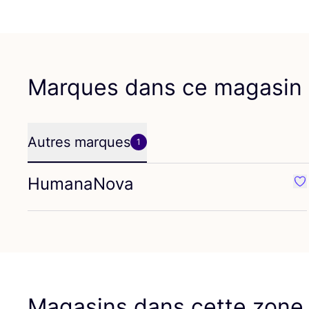
Marques dans ce magasin
Autres marques
1
HumanaNova
Pr
Magasins dans cette zone