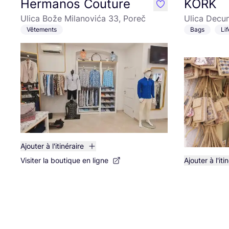
Hermanos Couture
KORK
like
Ulica Bože Milanovića 33, Poreč
Ulica Decu
Vêtements
Bags
Li
Ajouter à l'itinéraire
Visiter la boutique en ligne
Ajouter à l'iti