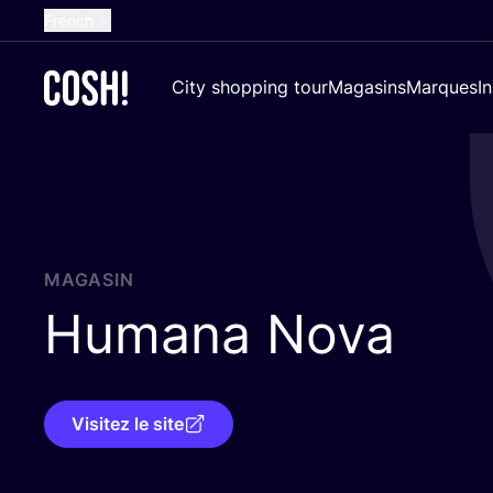
French
English
City shopping tour
Magasins
Marques
I
Dutch
Spanish
German
Croatian
MAGASIN
Humana Nova
Visitez le site