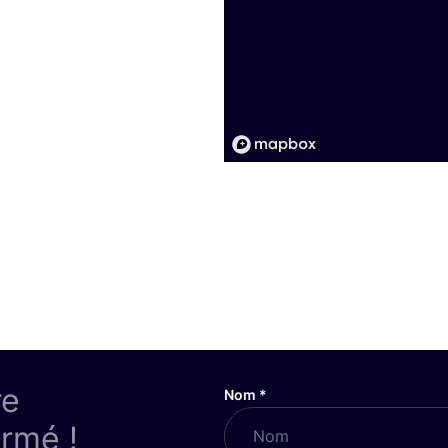
re
Nom
*
ormé !