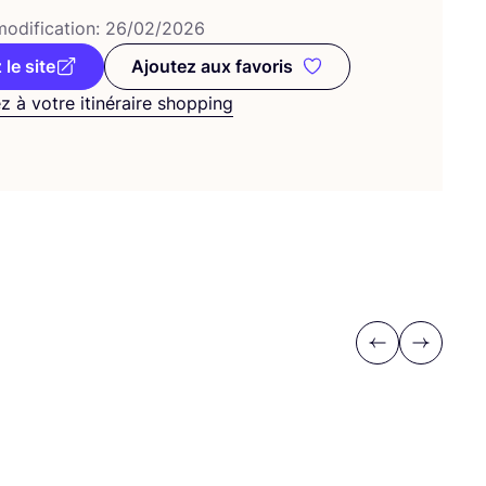
odi­fi­ca­tion:
26
/
02
/
2026
 le site
Ajoutez aux favoris
Ajoutez aux favoris
z à votre itinéraire shopping
Previous
Next