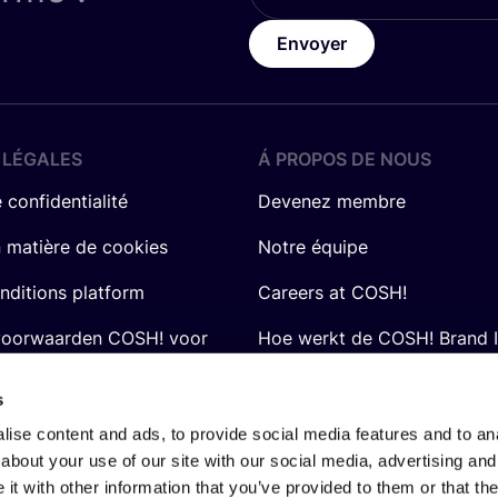
Envoyer
 LÉGALES
Á PROPOS DE NOUS
 confidentialité
Devenez membre
n matière de cookies
Notre équipe
nditions platform
Careers at COSH!
voorwaarden COSH! voor
Hoe werkt de COSH! Brand 
Q&A
s
ise content and ads, to provide social media features and to anal
about your use of our site with our social media, advertising and
t with other information that you’ve provided to them or that the