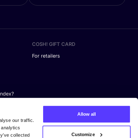
COSH! GIFT CARD
For retailers
Index?
Allow all
yse our traffic.
 analytics
Customize
y’ve collected