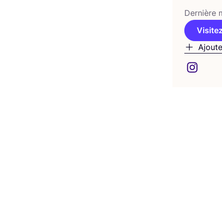
Der­nière m
Visitez
Ajoute