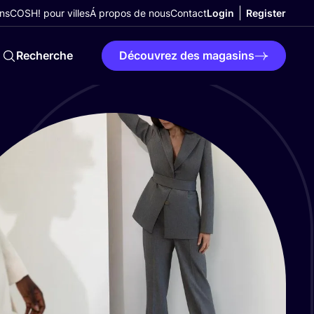
ns
COSH! pour villes
Á propos de nous
Contact
Login
Register
Recherche
Découvrez des magasins