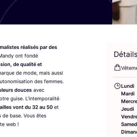
a­listes réa­li­sés par des
Détail
Man­dy ont fon­dé
u­sion, de qua­li­té et
Vête­m
 marque de mode, mais aus­si
’au­to­no­mi­sa­tion des femmes.
Lundi
­leurs douces
avec
Mardi
e guise. L’in­tem­po­ra­li­té
Mercre
tailles vont du
32
au
50
et
Jeudi
s de base. Vous êtes
Vendre
ite web !
Samed
Diman