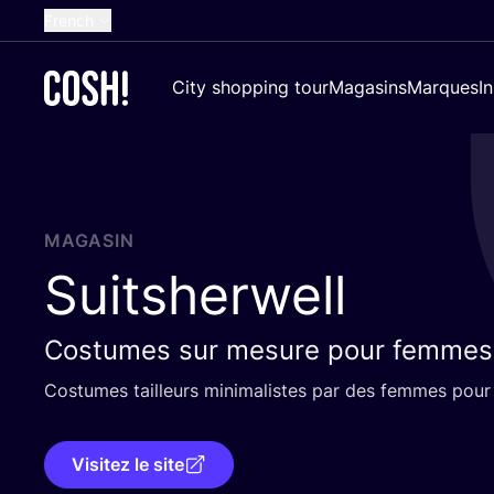
French
English
City shopping tour
Magasins
Marques
I
Dutch
Spanish
German
Croatian
MAGASIN
Suitsherwell
Costumes sur mesure pour femmes 
Cos­tumes tailleurs mini­ma­listes par des femmes po
Visitez le site