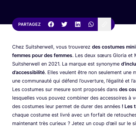
PARTAGEZ
Chez Suit­sher­well, vous trou­ve­rez
des cos­tumes mini­m
femmes pour des femmes
. Les deux sœurs Glo­ria et 
Suit­sher­well en
2021
. La marque est syno­nyme
d’in­cl
d’ac­ces­si­bi­li­té
. Elles veulent être non seule­ment une
une com­mu­nau­té qui défend l’ou­ver­ture, l’é­ga­li­té et l
Les cos­tumes sur mesure sont pro­po­sés dans
des cou
les­quelles vous pou­vez com­bi­ner des acces­soires à votr
des cos­tumes leur per­met de durer des années
! Les 
chaque cos­tume est livré avec un for­fait de retouche
main­te­nant très curieux ? Jetez un coup d’œil sur le s