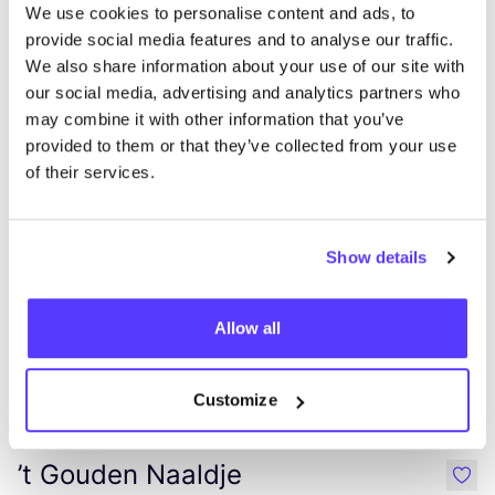
We use cookies to personalise content and ads, to
Ajouter à l'itinéraire
Visiter la boutique en ligne
provide social media features and to analyse our traffic.
We also share information about your use of our site with
KNAP Concept
our social media, advertising and analytics partners who
like
may combine it with other information that you’ve
Dokter Willemsstraat 30, Hasselt
provided to them or that they’ve collected from your use
2ème main
Vêtements
+2
of their services.
Show details
Allow all
Ajouter à l'itinéraire
Visiter la boutique en ligne
Customize
’t Gouden Naaldje
like