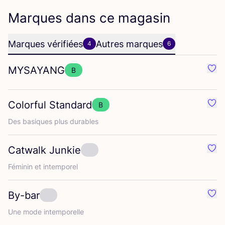
Marques dans ce magasin
Marques vérifiées
Autres marques
4
6
MYSAYANG
B
Préf
Colorful Standard
B
Préf
Des basiques plus durables
Catwalk Junkie
Préf
Fémi­nin et intemporel
By-bar
Préf
Une mode intemporelle