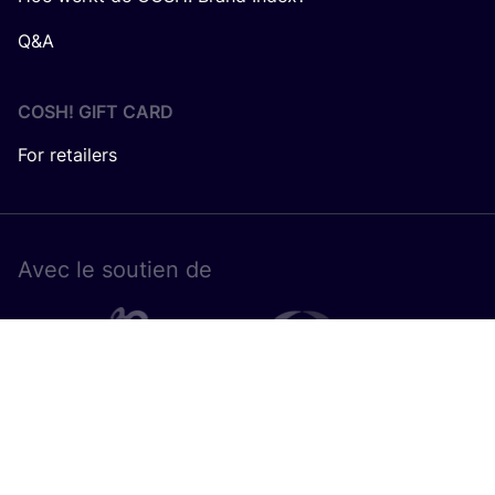
Q&A
COSH! GIFT CARD
For retailers
Avec le sou­tien de