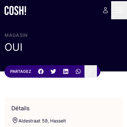
MAGASIN
OUI
PARTAGEZ
Détails
Aldes­traat
59
, Hasselt