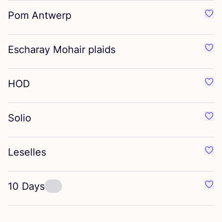
Pom Antwerp
Préf
Escharay Mohair plaids
Préf
HOD
Préf
Solio
Préf
Leselles
Préf
10
Days
Préf