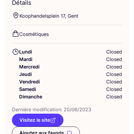
Détails
Koo­phan­dels­plein
17
, Gent
Cos­mé­tiques
Lundi
Closed
Mardi
Closed
Mercredi
Closed
Jeudi
Closed
Vendredi
Closed
Samedi
Closed
Dimanche
Closed
Der­nière modi­fi­ca­tion:
20
/
06
/
2023
Visitez le site
Ajoutez aux favoris