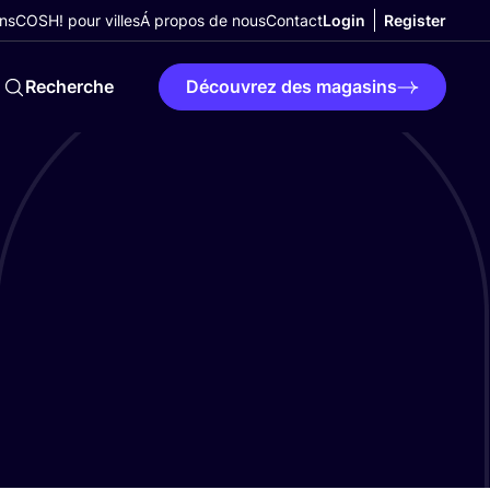
ns
COSH! pour villes
Á propos de nous
Contact
Login
Register
Recherche
Découvrez des magasins