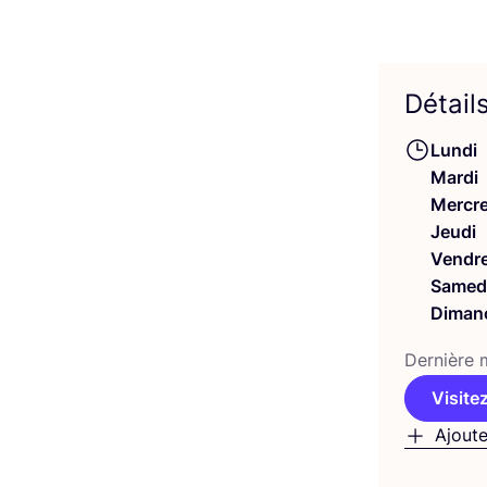
Détail
Lundi
Mardi
Mercre
Jeudi
Vendre
Samed
Diman
Der­nière m
Visitez
Ajoute