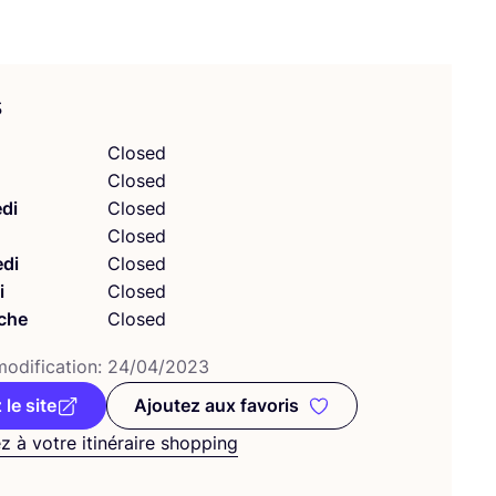
s
Closed
Closed
di
Closed
Closed
di
Closed
i
Closed
che
Closed
odi­fi­ca­tion:
24
/
04
/
2023
 le site
Ajoutez aux favoris
Ajoutez aux favoris
z à votre itinéraire shopping