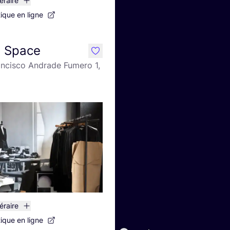
néraire
tique en ligne
n Space
like
ancisco Andrade Fumero 1,
néraire
tique en ligne