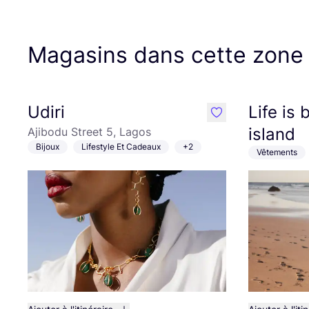
Magasins dans cette zone
Udiri
Life is 
like
island
Ajibodu Street 5, Lagos
Bijoux
Lifestyle Et Cadeaux
+2
Vêtements