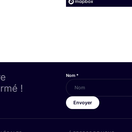
re
Nom
*
ormé !
Envoyer