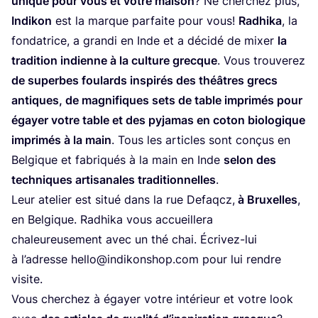
unique pour vous et votre mai­son
? Ne cher­chez plus,
Indi­kon
est la marque par­faite pour vous!
Radhi­ka
, la
fon­da­trice, a gran­di en Inde et a déci­dé de mixer
la
tra­di­tion indienne à la culture grecque
. Vous trou­ve­rez
de superbes fou­lards ins­pi­rés des théâtres grecs
antiques, de magni­fiques sets de table impri­més pour
égayer votre table et des pyja­mas en coton bio­lo­gique
impri­més à la main
. Tous les articles sont conçus en
Bel­gique et fabri­qués à la main en Inde
selon des
tech­niques arti­sa­nales tra­di­tion­nelles
.
Leur ate­lier est situé dans la rue Defa­qcz,
à Bruxelles
,
en Bel­gique. Radhi­ka vous accueille­ra
cha­leu­reu­se­ment avec un thé chai. Écri­vez-lui
à l’adresse hello@​indikonshop.​com pour lui rendre
visite.
Vous cher­chez à égayer votre inté­rieur et votre look