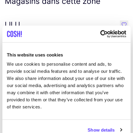
Magasins dans cette zone
LILU
like
Rue du Bailli 9, Bruxelles
Bags
This website uses cookies
We use cookies to personalise content and ads, to
provide social media features and to analyse our traffic.
We also share information about your use of our site with
our social media, advertising and analytics partners who
may combine it with other information that you’ve
provided to them or that they’ve collected from your use
of their services.
Ajouter à l'itinéraire
Visiter la boutique en ligne
Tuya Sar
Show details
like