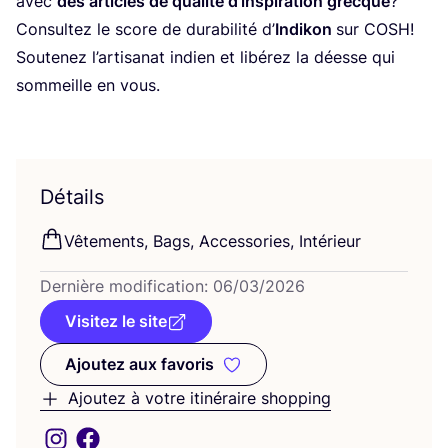
avec
des articles de qua­li­té d’ins­pi­ra­tion grecque
?
Consul­tez le score de dura­bi­li­té d’
Indi­kon
sur
COSH
!
Sou­te­nez l’ar­ti­sa­nat indien et libé­rez la déesse qui
som­meille en vous.
Détails
Vête­ments, Bags, Acces­so­ries, Intérieur
Der­nière modi­fi­ca­tion:
06
/
03
/
2026
Visitez le site
Ajoutez aux favoris
Ajoutez aux favoris
Ajoutez à votre itinéraire shopping