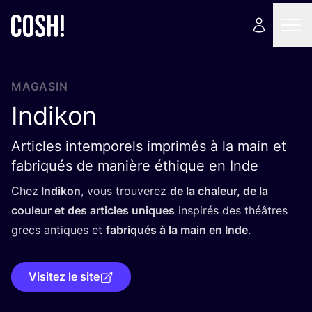
MAGASIN
Indikon
Articles intemporels imprimés à la main et
fabriqués de manière éthique en Inde
Chez
Indi­kon
, vous trou­ve­rez
de la cha­leur, de la
cou­leur et des articles uniques
ins­pi­rés des théâtres
grecs antiques et
fabri­qués à la main en Inde
.
Visitez le site