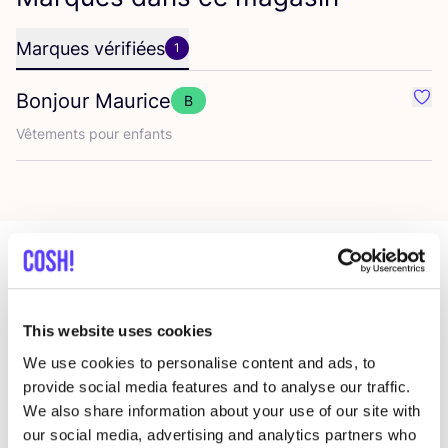
Marques vérifiées
1
Bonjour Maurice
B
Préf
Vête­ments pour enfants
Magasins dans cette zone
This website uses cookies
We use cookies to personalise content and ads, to
LILU
like
provide social media features and to analyse our traffic.
Rue du Bailli 9, Bruxelles
We also share information about your use of our site with
Bags
our social media, advertising and analytics partners who