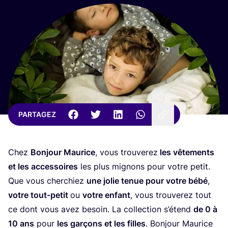
PARTAGEZ
Chez
Bon­jour Mau­rice
, vous trou­ve­rez
les vête­ments
et les acces­soires
les plus mignons pour votre petit.
Que vous cher­chiez
une jolie tenue pour votre bébé
,
votre tout-petit
ou
votre enfant
, vous trou­ve­rez tout
ce dont vous avez besoin. La col­lec­tion s’é­tend
de
0
à
10
ans
pour
les gar­çons et les filles
. Bon­jour Mau­rice