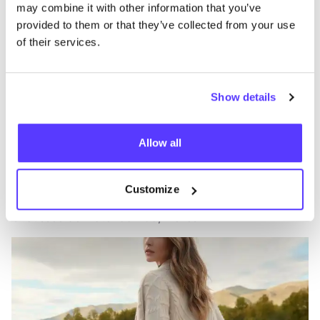
may combine it with other information that you’ve
provided to them or that they’ve collected from your use
of their services.
Show details
Allow all
Ajouter à l'itinéraire
Visiter la boutique en ligne
Customize
Tuya Sar
like
Chaussée de Waterloo 499, Ixelles