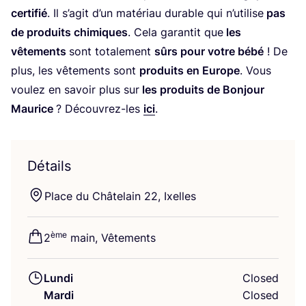
cer­ti­fié
. Il s’a­git d’un maté­riau durable qui n’u­ti­lise
pas
de pro­duits chi­miques
. Cela garan­tit que
les
vête­ments
sont tota­le­ment
sûrs pour votre bébé
! De
plus, les vête­ments sont
pro­duits en Europe
. Vous
vou­lez en savoir plus sur
les pro­duits de Bon­jour
Mau­rice
? Décou­vrez-les
ici
.
Détails
Place du Châ­te­lain
22
, Ixelles
ème
2
main, Vêtements
Lundi
Closed
Mardi
Closed