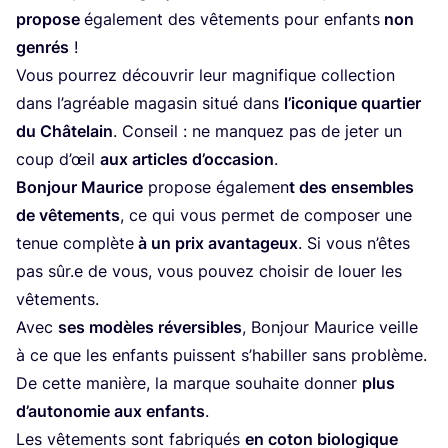
pro­pose
éga­le­ment des vête­ments pour enfants
non
gen­rés
!
Vous pour­rez décou­vrir leur magni­fique col­lec­tion
dans l’a­gréable maga­sin situé dans
l’iconique quar­tier
du
Châ­te­lain
. Conseil : ne man­quez pas de jeter un
coup d’œil
aux articles d’oc­ca­sion
.
Bon­jour Mau­rice
pro­pose éga­le­men
t des ensembles
de vête­ments
, ce qui vous per­met de com­po­ser une
tenue com­plète
à un prix avan­ta­geux
. Si vous n’êtes
pas sûr.e de vous, vous pou­vez choi­sir de louer les
vêtements.
Avec
ses modèles réver­sibles
, Bon­jour Mau­rice veille
à ce que les enfants puissent s’ha­biller sans pro­blème.
De cette manière, la marque sou­haite don­ner
plus
d’au­to­no­mie aux enfants
.
Les vête­ments sont fabri­qués
en coton bio­lo­gique