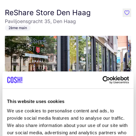
ReShare Store Den Haag
like
Paviljoensgracht 35, Den Haag
2ème main
Ajouter à l'itinéraire
Visiter la boutique en ligne
This website uses cookies
We use cookies to personalise content and ads, to
Fashion Library Zest
provide social media features and to analyse our traffic.
like
We also share information about your use of our site with
2ème main
Vêtements
our social media, advertising and analytics partners who