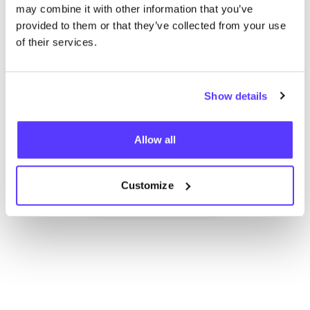
may combine it with other information that you’ve
provided to them or that they’ve collected from your use
of their services.
Show details
Ajouter à l'itinéraire
Visiter la boutique en ligne
Allow all
Customize
List
Map