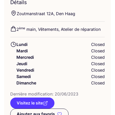
Détails
Zout­mans­traat
12
A
, Den Haag
ème
2
main, Vête­ments, Ate­lier de réparation
Lundi
Closed
Mardi
Closed
Mercredi
Closed
Jeudi
Closed
Vendredi
Closed
Samedi
Closed
Dimanche
Closed
Der­nière modi­fi­ca­tion:
20
/
06
/
2023
Visitez le site
Ajoutez aux favoris