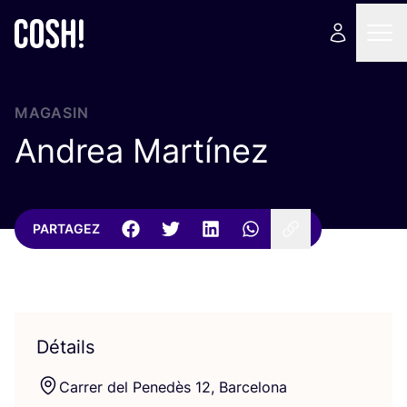
MAGASIN
Andrea Martínez
PARTAGEZ
Détails
Car­rer del Pene­dès
12
, Barcelona