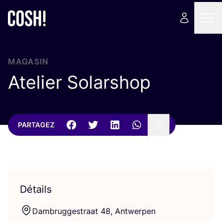
MAGASIN
Atelier Solarshop
PARTAGEZ
Détails
Dam­brug­ges­traat
48
, Antwerpen