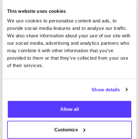
This website uses cookies
We use cookies to personalise content and ads, to
Añade a la ruta
Visita sitio web
provide social media features and to analyse our traffic.
We also share information about your use of our site with
our social media, advertising and analytics partners who
Salon Cornelia's
may combine it with other information that you’ve
like
Goudsesingel 46, Rotterdam
provided to them or that they’ve collected from your use
2a Mano
of their services.
Show details
Allow all
Customize
Añade a la ruta
Visita sitio web