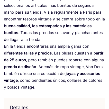
selec­cio­na los artícu­los más boni­tos de segun­da
mano para su tien­da. Via­ja regu­lar­men­te a París para
encon­trar teso­ros vin­ta­ge y se cen­tra sobre todo en la
bue­na cali­dad, los estam­pa­dos y los mate­ria­les
boni­tos
. Todas las pren­das se lavan y plan­chan antes
de lle­gar a la tienda.
En la tien­da encon­tra­rás una amplia gama con
dife­ren­tes tallas y pre­cios
. Las blu­sas cues­tan a
par­tir
de
25
euros
, pero tam­bién pue­des topar­te con algu­na
pren­da de dise­ño
. Ade­más de ropa vin­ta­ge, Von Deux
tam­bién ofre­ce una colec­ción de
joyas y acce­so­rios
vin­ta­ge
, como pen­dien­tes úni­cos, colla­res de colo­res
y bol­sos vintage.
Detalles