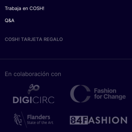
Trabaja en COSH!
Q&A
COSH! TARJETA REGALO
En cola­bo­ra­ción con