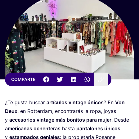
COMPARTE
¿Te gus­ta bus­car
artícu­los vin­ta­ge úni­cos
? En
Von
Deux
, en Rot­ter­dam, encon­tra­rás la ropa, joyas
y
acce­so­rios vin­ta­ge más boni­tos para mujer
. Des­de
ame­ri­ca­nas ochen­te­ras
has­ta
pan­ta­lo­nes úni­cos
y
estam­pa­dos genia­les
: la pro­pie­ta­ria Rosan­ne