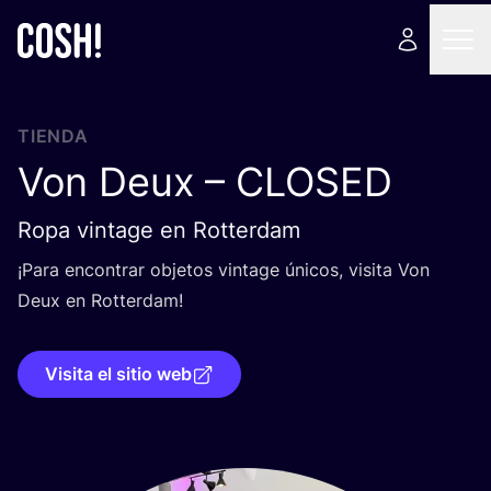
TIENDA
Von Deux –
CLOSED
Ropa vintage en Rotterdam
¡Para encon­trar obje­tos vin­ta­ge úni­cos, visi­ta Von
Deux en Rotterdam!
Visita el sitio web