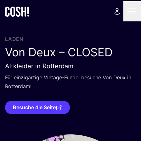
LADEN
Von Deux –
CLOSED
Altkleider in Rotterdam
Für ein­zig­ar­ti­ge Vin­ta­ge-Fun­de, besu­che Von Deux in
Rotterdam!
Besuche die Seite