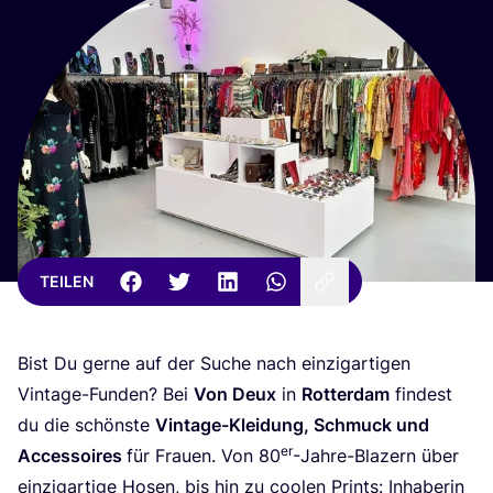
TEILEN
Bist Du ger­ne auf der Suche nach ein­zig­ar­ti­gen
Vin­ta­ge-Fun­den? Bei
Von Deux
in
Rot­ter­dam
fin­dest
du die schöns­te
Vin­ta­ge-Klei­dung, Schmuck und
er
Acces­soires
für Frau­en. Von
80
-Jah­re-Bla­zern über
ein­zig­ar­ti­ge Hosen, bis hin zu coo­len Prints: Inha­be­rin