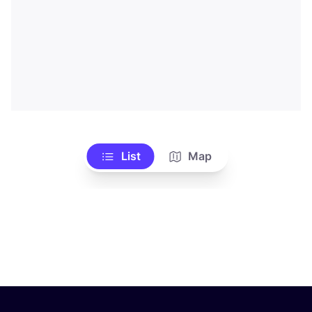
List
Map