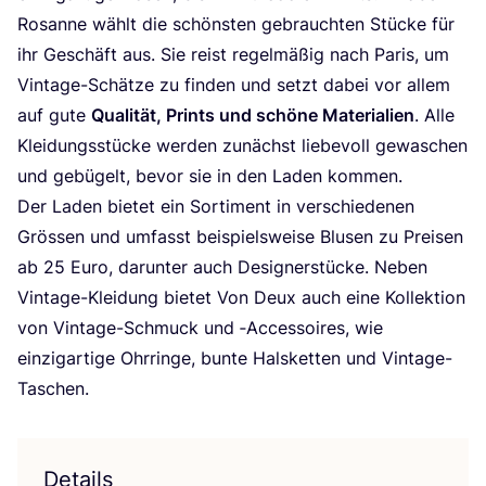
Rosan­ne wählt die schöns­ten gebrauch­ten Stü­cke für
ihr Geschäft aus. Sie reist regel­mä­ßig nach Paris, um
Vin­ta­ge-Schät­ze zu fin­den und setzt dabei vor allem
auf gute
Qua­li­tät, Prints und schö­ne Mate­ria­li­en
. Alle
Klei­dungs­stü­cke wer­den zunächst lie­be­voll gewa­schen
und gebü­gelt, bevor sie in den Laden kommen.
Der Laden bie­tet ein Sor­ti­ment in ver­schie­de­nen
Grös­sen und umfasst bei­spiels­wei­se Blu­sen zu Prei­sen
ab
25
Euro, dar­un­ter auch Desi­gner­stü­cke. Neben
Vin­ta­ge-Klei­dung bie­tet Von Deux auch eine Kol­lek­ti­on
von Vin­ta­ge-Schmuck und ‑Acces­soires, wie
ein­zig­ar­ti­ge Ohr­rin­ge, bun­te Hals­ket­ten und Vintage-
Taschen.
Details