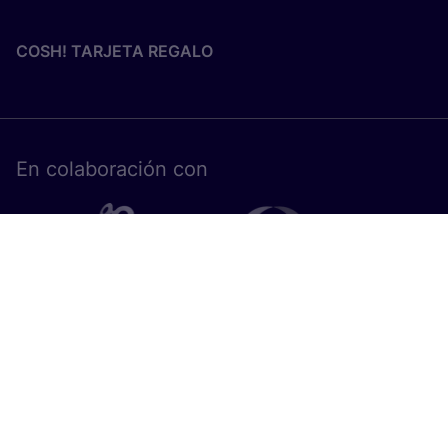
COSH! TARJETA REGALO
En cola­bo­ra­ción con