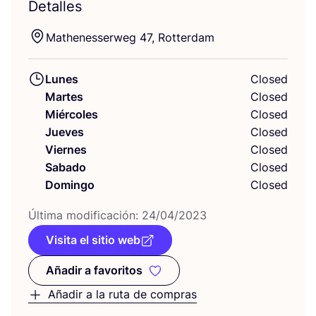
Detalles
Mathe­nes­ser­weg
47
, Rotterdam
Lunes
Closed
Martes
Closed
Miércoles
Closed
Jueves
Closed
Viernes
Closed
Sabado
Closed
Domingo
Closed
Últi­ma modi­fi­ca­ción:
24
/
04
/
2023
Visita el sitio web
Añadir a favoritos
Añadir a favoritos
Añadir a la ruta de compras