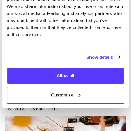
Nieuwe Binnenweg 50, Rotterdam
We also share information about your use of our site with
Ropa
Accesorios
our social media, advertising and analytics partners who
may combine it with other information that you’ve
provided to them or that they’ve collected from your use
of their services.
Show details
Añade a la ruta
Visita sitio web
Allow all
Mangiare Oldenbarneveltstraat
Customize
like
Van Oldenbarneveltstraat 150, Rotterdam
Almuerzo
Cena
+1