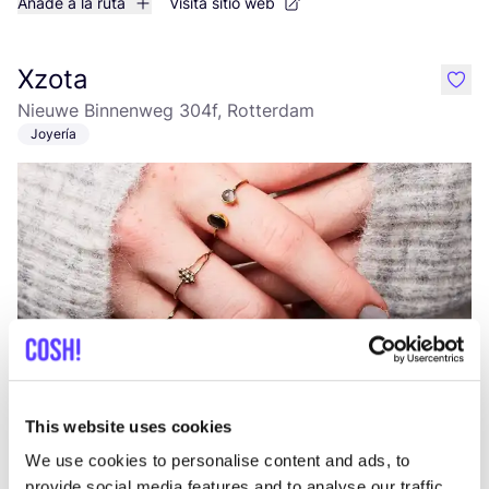
Añade a la ruta
Visita sitio web
Xzota
like
Nieuwe Binnenweg 304f, Rotterdam
Joyería
Añade a la ruta
Visita sitio web
This website uses cookies
OSKA Rotterdam
We use cookies to personalise content and ads, to
like
provide social media features and to analyse our traffic.