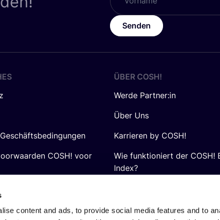
nden!
Senden
HES
ÜBER
COSH
!
z
Werde Partner:in
Über Uns
 Geschäftsbedingungen
Karrieren by COSH!
voorwaarden COSH! voor
Wie funktioniert der COSH! 
Index?
FAQ
s
ise content and ads, to provide social media features and to anal