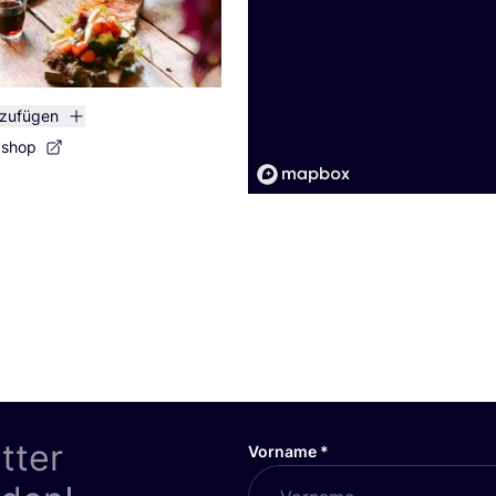
nzufügen
bshop
tter
Vorname
*