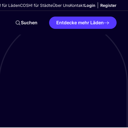
 für Läden
COSH! für Städte
Über Uns
Kontakt
Login
Register
Suchen
Entdecke mehr Läden