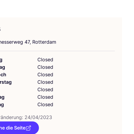
s
nes­ser­weg
47
, Rotterdam
g
Closed
ag
Closed
och
Closed
rstag
Closed
g
Closed
ag
Closed
ag
Closed
­än­de­rung:
24
/
04
/
2023
e die Seite