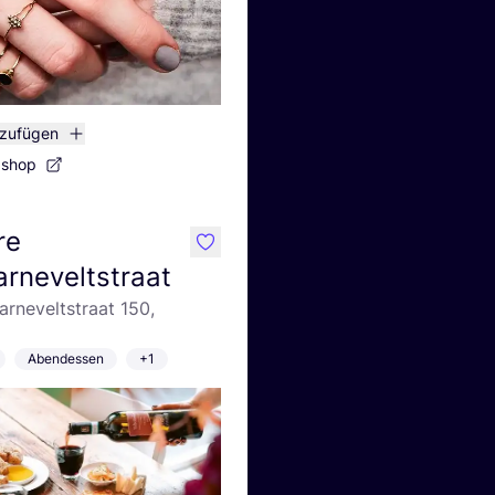
nzufügen
bshop
re
like
rneveltstraat
rneveltstraat 150,
Abendessen
+1