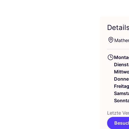
Detail
Mathe­
Monta
Dienst
Mittw
Donne
Freita
Samst
Sonnt
Letz­te Ver
Besuch