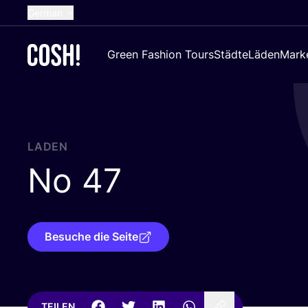
German
English
Green Fashion Tours
Städte
Läden
Mark
Dutch
French
Spanish
Croatian
LADEN
No
47
Besuche die Seite
TEILEN