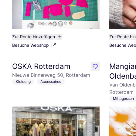
Zur Route hinzufügen
Zur Route hi
Besuche Webshop
Besuche We
OSKA Rotterdam
Mangia
like
Oldenba
Nieuwe Binnenweg 50, Rotterdam
Kleidung
Accessoires
Van Oldenba
Rotterdam
Mittagessen