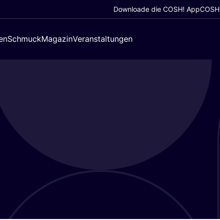
Downloade die COSH! App
COSH!
en
Schmuck
Magazin
Veranstaltungen