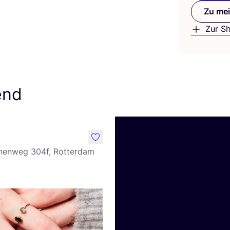
Zu mei
Zur S
end
like
nenweg 304f, Rotterdam