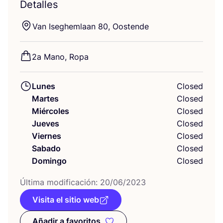
Detalles
Van Iseghem­laan
80
, Oostende
2
a Mano, Ropa
Lunes
Closed
Martes
Closed
Miércoles
Closed
Jueves
Closed
Viernes
Closed
Sabado
Closed
Domingo
Closed
Últi­ma modi­fi­ca­ción:
20
/
06
/
2023
Visita el sitio web
Añadir a favoritos