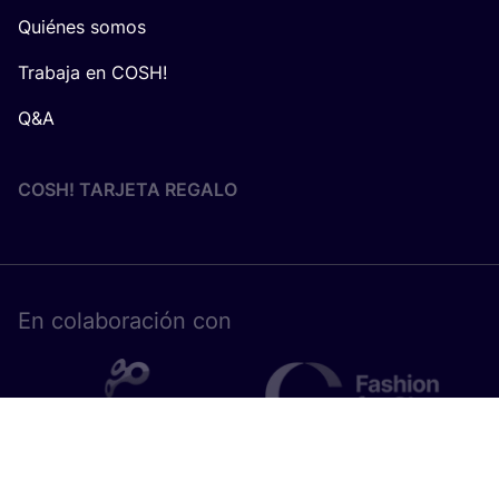
Quiénes somos
Trabaja en COSH!
Q&A
COSH! TARJETA REGALO
En cola­bo­ra­ción con