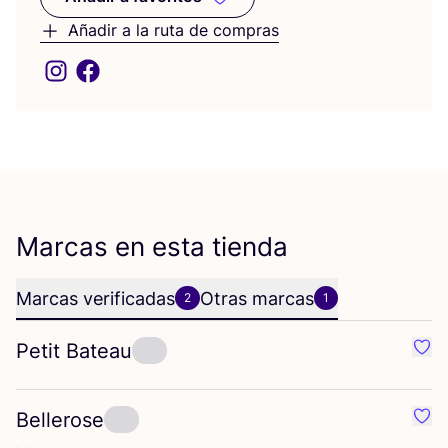
Añadir a favoritos
Añadir a la ruta de compras
Marcas en esta tienda
Marcas verificadas
Otras marcas
2
1
Petit Bateau
Favo
Bellerose
Favo