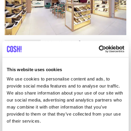
Añade a la ruta
Visita sitio web
STN.bags
like
This website uses cookies
Zevekotestraat 56, Gistel
Estilo de vida y regalos
Accesorios
We use cookies to personalise content and ads, to
provide social media features and to analyse our traffic.
We also share information about your use of our site with
our social media, advertising and analytics partners who
may combine it with other information that you’ve
provided to them or that they’ve collected from your use
of their services.