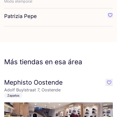
Moda atem­po­ral
Patrizia Pepe
Favo
Más tiendas en esa área
Mephisto Oostende
like
Adolf Buylstraat 7, Oostende
Zapatos