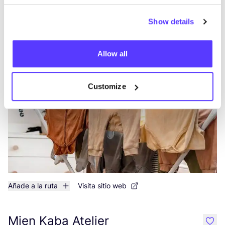
Show details
Añade a la ruta
Visita sitio web
Allow all
Bazar Cezar
like
Ropa
Customize
Añade a la ruta
Visita sitio web
Mien Kaba Atelier