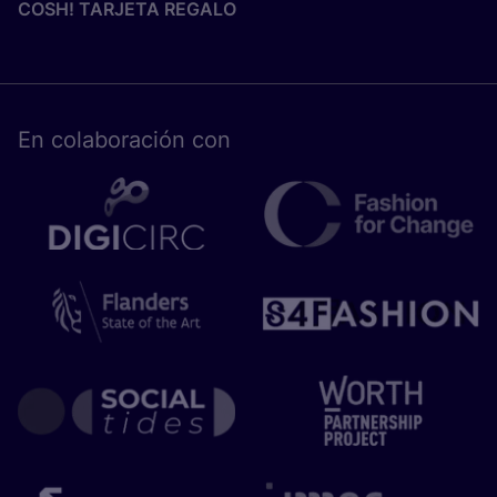
COSH! TARJETA REGALO
En cola­bo­ra­ción con