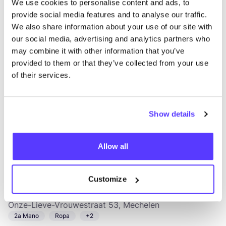
We use cookies to personalise content and ads, to
provide social media features and to analyse our traffic.
Kibibi
We also share information about your use of our site with
like
our social media, advertising and analytics partners who
Joyería
Accesorios
may combine it with other information that you’ve
provided to them or that they’ve collected from your use
of their services.
Show details
Allow all
Añade a la ruta
Visita sitio web
Customize
Oxfam Mechelen
like
Onze-Lieve-Vrouwestraat 53, Mechelen
2a Mano
Ropa
+2