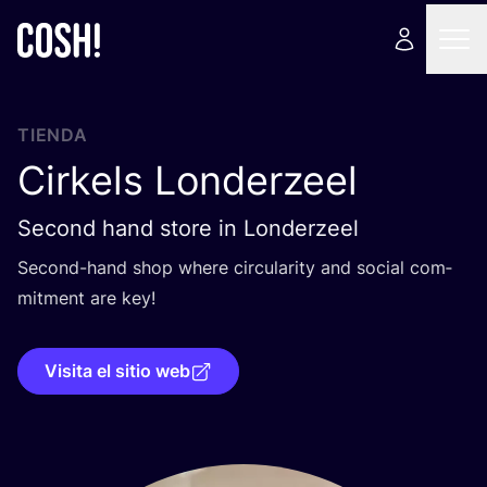
TIENDA
Cirkels Londerzeel
Second hand store in Londerzeel
Second-hand shop whe­re cir­cu­la­rity and social com­
mit­ment are key!
Visita el sitio web