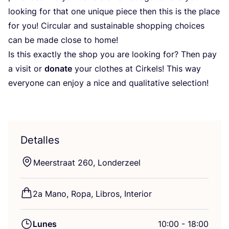
loo­king for that one uni­que pie­ce then this is the pla­ce
for you! Cir­cu­lar and sus­tai­na­ble shop­ping choi­ces
can be made clo­se to home!
Is this exactly the shop you are loo­king for? Then pay
a visit or
dona­te
your clothes at Cir­kels! This way
ever­yo­ne can enjoy a nice and qua­li­ta­ti­ve selection!
Detalles
Meers­traat
260
, Londerzeel
2
a Mano, Ropa, Libros, Interior
Lunes
10:00 - 18:00