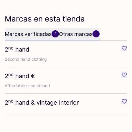
Marcas en esta tienda
Marcas verificadas
Otras marcas
2
1
nd
2
hand
Favo
Second hand clothing
nd
2
hand €
Favo
Affor­da­ble secondhand
nd
2
hand
&
vintage Interior
Favo