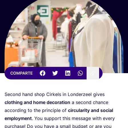
COMPARTE
Second hand shop Cir­kels in Lon­der­zeel gives
clothing and home deco­ra­tion
a second chan­ce
accor­ding to the prin­ci­ple of
cir­cu­la­rity and social
employ­ment
. You sup­port this mes­sa­ge with every
pur­cha­se! Do you have a small bud­get or are you