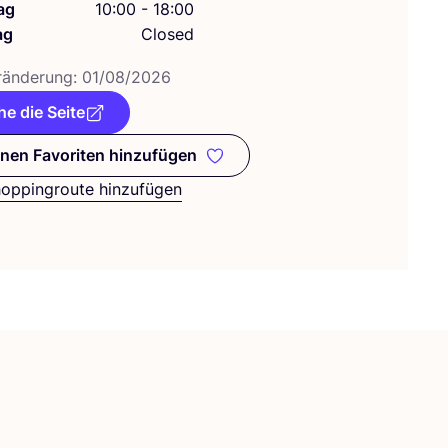
ag
10:00 - 18:00
ag
Closed
­än­de­rung:
01
/
08
/
2026
e die Seite
nen Favoriten hinzufügen
Zu meinen Favoriten hinzufügen
hoppingroute hinzufügen