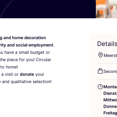
ng and home deco­ra­ti­on
Detail
la­ri­ty and social employ­ment
.
ou have a small bud­get or
Meer­st
the place for you! Cir­cu­lar
 to home!
Second
 a visit or
dona­te
your
and qua­li­ta­ti­ve selection!
Monta
Dienst
Mittw
Donne
Freita