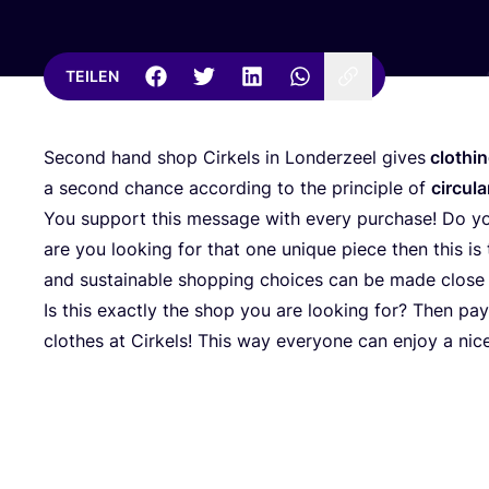
TEILEN
Second hand shop Cir­kels in Lon­der­ze­el gives
clot­hi
a second chan­ce accor­ding to the prin­ci­ple of
cir­cu­
You sup­port this mes­sa­ge with every purcha­se! Do y
are you loo­king for that one uni­que pie­ce then this is 
and sus­tainable shop­ping choices can be made clo­se
Is this exact­ly the shop you are loo­king for? Then pay
clo­thes at Cir­kels! This way ever­yo­ne can enjoy a nice 