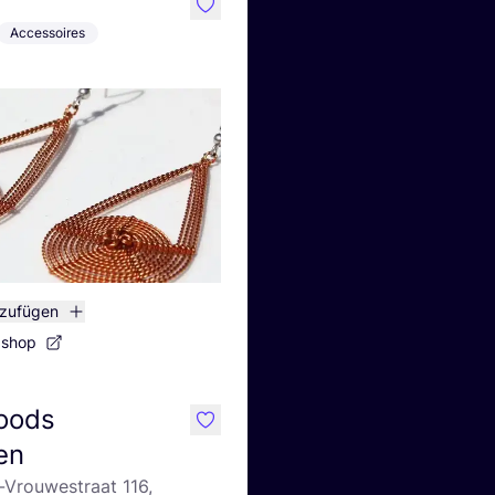
like
Accessoires
nzufügen
bshop
oods
like
en
-Vrouwestraat 116,