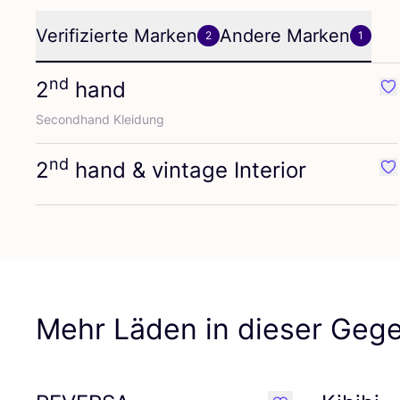
Verifizierte Marken
Andere Marken
2
1
nd
2
hand
Fa
Second­hand Kleidung
nd
2
hand
&
vintage Interior
Fav
Mehr Läden in dieser Geg