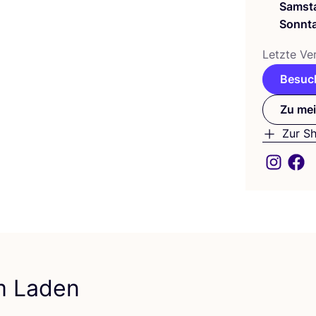
Samst
Sonnt
Letz­te Ver
Besuch
Zu mei
Zur S
em Laden