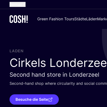
German
English
Green Fashion Tours
Städte
Läden
Mark
Dutch
French
Spanish
Croatian
LADEN
Cirkels Londerzee
Second hand store in Londerzeel
Second-hand shop whe­re cir­cu­la­ri­ty and social com­m
Besuche die Seite