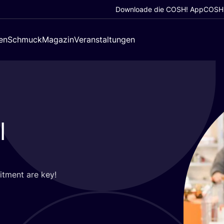
Downloade die COSH! App
COSH!
en
Schmuck
Magazin
Veranstaltungen
l
it­ment are key!