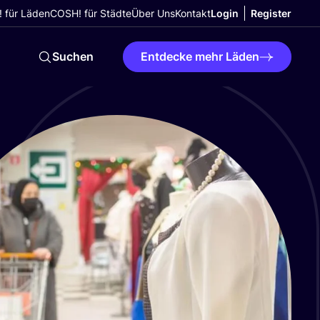
 für Läden
COSH! für Städte
Über Uns
Kontakt
Login
Register
Suchen
Entdecke mehr Läden