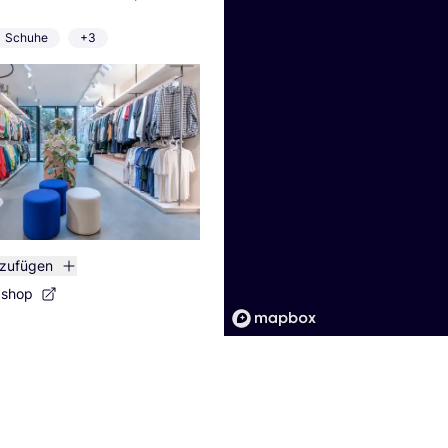
Schuhe
+3
nzufügen
bshop