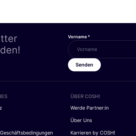
tter
Vorname
*
nden!
Senden
HES
ÜBER
COSH
!
z
Werde Partner:in
Über Uns
 Geschäftsbedingungen
Karrieren by COSH!