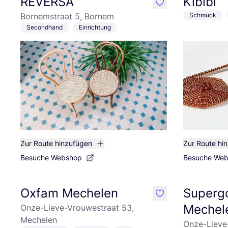
REVERSA
Kibibi
like
Bornemstraat 5, Bornem
Schmuck
Secondhand
Einrichtung
Zur Route hinzufügen
Zur Route hi
Besuche Webshop
Besuche We
Oxfam Mechelen
Superg
like
Mechel
Onze-Lieve-Vrouwestraat 53,
Mechelen
Onze-Lieve