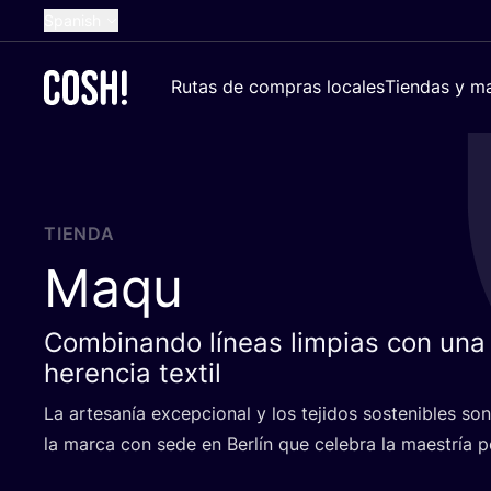
Spanish
English
Rutas de compras locales
Tiendas y ma
Dutch
French
German
Croatian
TIENDA
Maqu
Combinando líneas limpias con una
herencia textil
La arte­sa­nía excep­cio­nal y los teji­dos sos­te­ni­bles 
la mar­ca con sede en Ber­lín que cele­bra la maes­tría 