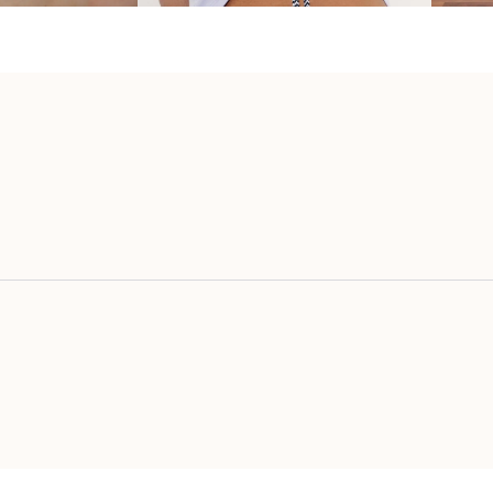
voritos {nombre}