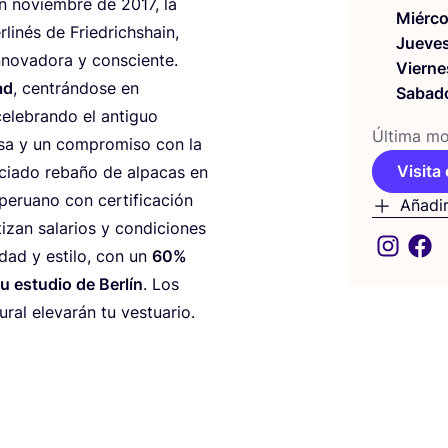
En noviem­bre de
2017
, la
Miérco
li­nés de Frie­drichshain,
Jueve
nno­va­do­ra y consciente.
Vierne
ad
, cen­trán­do­se en
Sabad
cele­bran­do el anti­guo
Últi­ma mod
osa y un com­pro­mi­so con la
Visita 
­cia­do reba­ño de alpa­cas en
ruano con cer­ti­fi­ca­ción
Añadir
­zan sala­rios y con­di­cio­nes
li­dad y esti­lo, con un
60
%
u estu­dio de Ber­lín
. Los
­ral ele­va­rán tu vestuario.