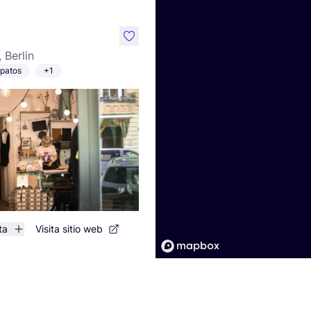
like
, Berlin
patos
+1
ta
Visita sitio web