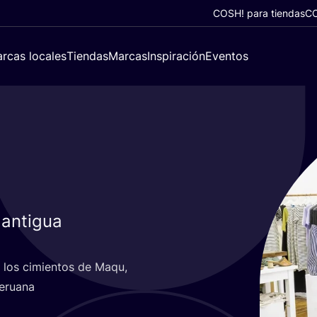
COSH! para tiendas
CO
rcas locales
Tiendas
Marcas
Inspiración
Eventos
 antigua
son los cimien­tos de Maqu,
peruana