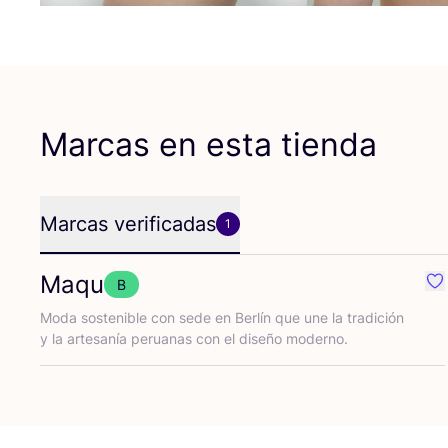
Marcas en esta tienda
Marcas verificadas
1
Maqu
B
Fa
Moda sos­te­ni­ble con sede en Ber­lín que une la tra­di­ción
y la arte­sa­nía perua­nas con el dise­ño moderno.