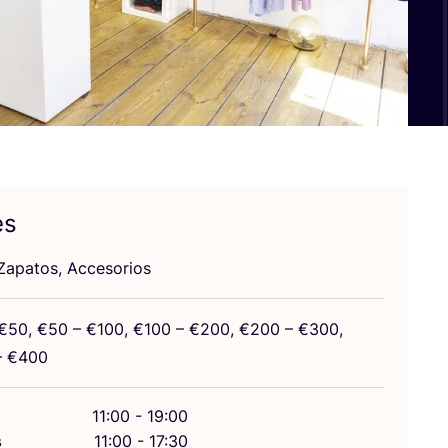
es
Zapa­tos, Accesorios
€
50
, €
50
– €
100
, €
100
– €
200
, €
200
– €
300
,
 €
400
11:00 - 19:00
s
11:00 - 17:30