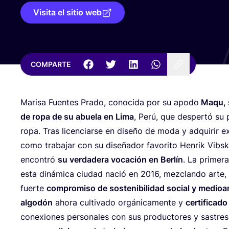
Visita el sitio web
COMPARTE
Mari­sa Fuen­tes Pra­do, cono­ci­da por su apo­do
Maqu, se
de ropa de su abue­la en Lima
, Perú, que des­per­tó su
ropa. Tras licen­ciar­se en dise­ño de moda y adqui­rir exp
como tra­ba­jar con su dise­ña­dor favo­ri­to Hen­rik Vib
encon­tró
su ver­da­de­ra voca­ción en Ber­lín
. La pri­me­
esta diná­mi­ca ciu­dad nació en
2016
, mez­clan­do arte, 
fuer­te
com­pro­mi­so de sos­te­ni­bi­li­dad social y medioa
algo­dón
aho­ra cul­ti­va­do orgá­ni­ca­men­te y
cer­ti­fi­ca­d
cone­xio­nes per­so­na­les con sus pro­duc­to­res y sas­tres