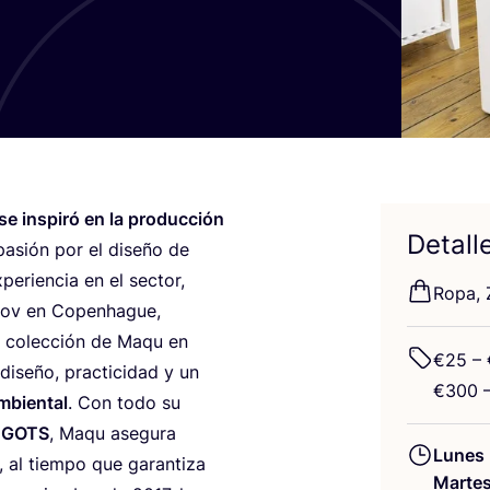
 ins­pi­ró en la pro­duc­ción
Detall
 pasión por el dise­ño de
e­rien­cia en el sec­tor,
Ropa, 
s­kov en Copenha­gue,
ra colec­ción de Maqu en
€
25
– 
dise­ño, prac­ti­ci­dad y un
€
300
–
m­bien­tal
. Con todo su
o
GOTS
, Maqu ase­gu­ra
Lunes
, al tiem­po que garan­ti­za
Marte