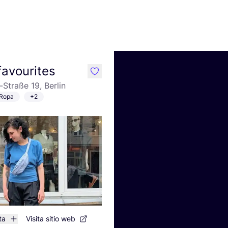
favourites
like
-Straße 19, Berlin
Ropa
+2
ta
Visita sitio web