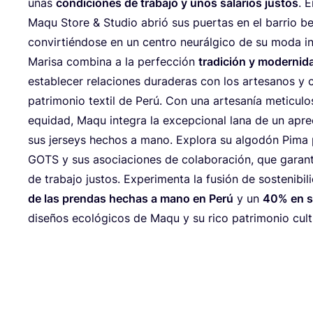
unas
con­di­cio­nes de tra­ba­jo y unos sala­rios jus­tos
. 
Maqu Sto­re
&
Stu­dio abrió sus puer­tas en el barrio ber­
con­vir­tién­do­se en un cen­tro neu­rál­gi­co de su moda i
Mari­sa com­bi­na a la per­fec­ción
tra­di­ción y moder­ni­d
esta­ble­cer rela­cio­nes dura­de­ras con los arte­sa­nos y 
patri­mo­nio tex­til de Perú. Con una arte­sa­nía meticu­l
equi­dad, Maqu inte­gra la excep­cio­nal lana de un apre
sus jer­seys hechos a mano. Explo­ra su algo­dón Pima pe
GOTS
y sus aso­cia­cio­nes de cola­bo­ra­ción, que garan­ti
de tra­ba­jo jus­tos. Expe­ri­men­ta la fusión de sos­te­ni­bi­
de las pren­das hechas a mano en Perú
y un
40
% en s
dise­ños eco­ló­gi­cos de Maqu y su rico patri­mo­nio cul­tu