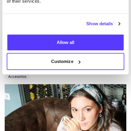
of their services.
Show details
Allow all
Añade a la ruta
Visita sitio web
Customize
Umami
like
Accesorios