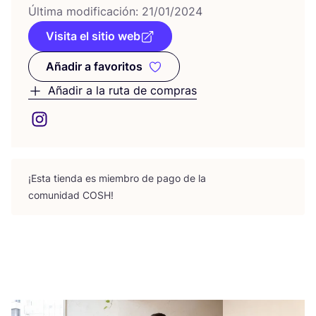
Últi­ma modi­fi­ca­ción:
21
/
01
/
2024
Visita el sitio web
Añadir a favoritos
Añadir a favoritos
Añadir a la ruta de compras
¡Esta tien­da es miem­bro de pago de la
comu­ni­dad
COSH
!