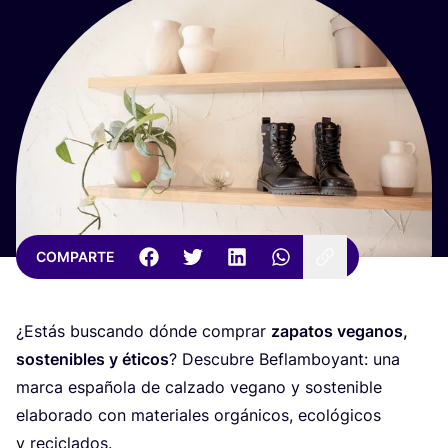
COMPARTE
¿Estás bus­can­do dón­de com­prar
zapa­tos vega­nos,
sos­te­ni­bles y éti­cos
? Des­cu­bre Beflam­bo­yant: una
mar­ca espa­ño­la de cal­za­do vegano y sos­te­ni­ble
ela­bo­ra­do con mate­ria­les orgá­ni­cos, eco­ló­gi­cos
y reciclados.