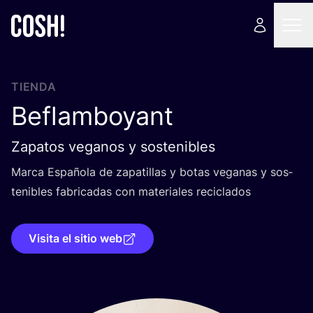
TIENDA
Beflamboyant
Zapatos veganos y sostenibles
Mar­ca Espa­ño­la de zapa­ti­llas y botas vega­nas y sos­
te­ni­bles fabri­ca­das con mate­ria­les reciclados
Visita el sitio web