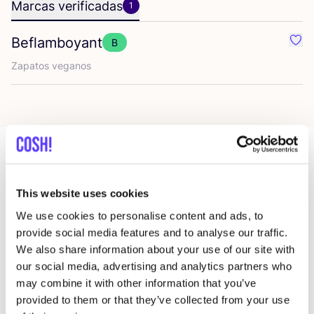
Marcas verificadas
1
Beflamboyant
B
Favo
Zapa­tos veganos
Más tiendas en esa área
This website uses cookies
We use cookies to personalise content and ads, to
The Circular Project Madrid
provide social media features and to analyse our traffic.
like
We also share information about your use of our site with
Calle de Ventura Rodríguez 22, Madrid
our social media, advertising and analytics partners who
Ropa
may combine it with other information that you’ve
provided to them or that they’ve collected from your use