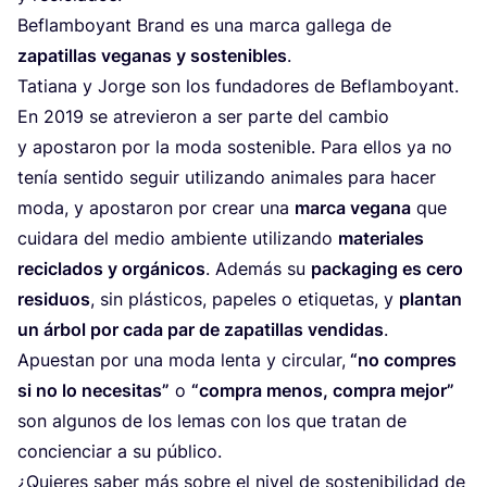
Beflam­bo­yant Brand es una mar­ca galle­ga de
zapa­ti­llas vega­nas y sos­te­ni­bles
.
Tatia­na y Jor­ge son los fun­da­do­res de Beflam­bo­yant.
En
2019
se atre­vie­ron a ser par­te del cam­bio
y apos­ta­ron por la moda sos­te­ni­ble. Para ellos ya no
tenía sen­ti­do seguir uti­li­zan­do ani­ma­les para hacer
moda, y apos­ta­ron por crear una
mar­ca vega­na
que
cui­da­ra del medio ambien­te uti­li­zan­do
mate­ria­les
reci­cla­dos y orgá­ni­cos
. Ade­más su
pac­ka­ging es cero
resi­duos
, sin plás­ti­cos, pape­les o eti­que­tas, y
plan­tan
un árbol por cada par de zapa­ti­llas ven­di­das
.
Apues­tan por una moda len­ta y cir­cu­lar,
“
no com­pres
si no lo nece­si­tas”
o
“
com­pra menos, com­pra mejor”
son algu­nos de los lemas con los que tra­tan de
con­cien­ciar a su público.
¿Quie­res saber más sobre el nivel de sos­te­ni­bi­li­dad de