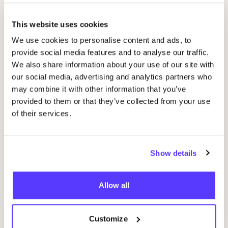
BOKETO
art
Favo
This website uses cookies
We use cookies to personalise content and ads, to
Almond in a glass
Favo
provide social media features and to analyse our traffic.
We also share information about your use of our site with
ENSÕ
Vintage
our social media, advertising and analytics partners who
Favo
may combine it with other information that you’ve
provided to them or that they’ve collected from your use
Many Rhizomes
of their services.
Favo
Young Frankk
Favo
Show details
Aure Studio
Allow all
Favo
L.U.C.A. Atelier
Customize
Favo