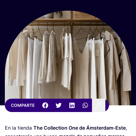
COMPARTE
En la tien­da
The Collec­tion One de Áms­ter­dam-Este
,