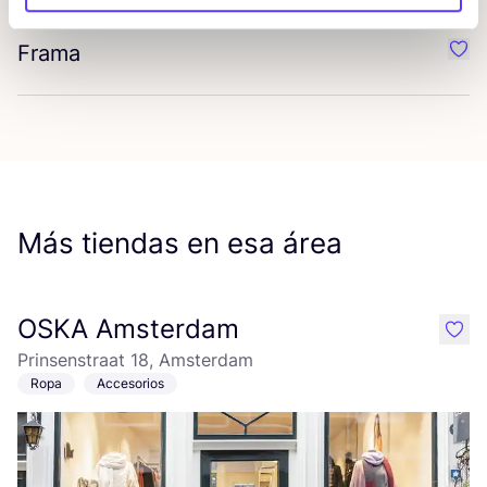
Frama
Favo
Más tiendas en esa área
OSKA Amsterdam
like
Prinsenstraat 18, Amsterdam
Ropa
Accesorios