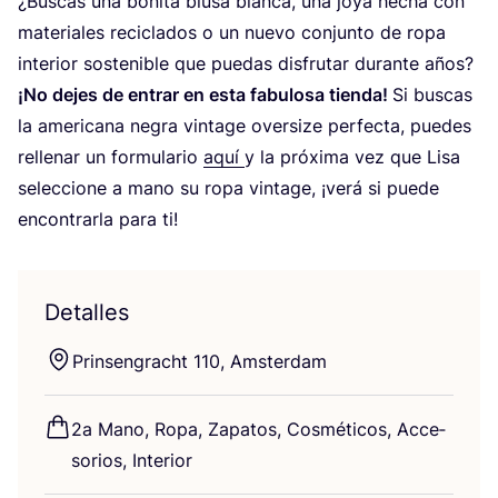
¿Bus­cas una boni­ta blu­sa blan­ca, una joya hecha con
mate­ria­les reci­cla­dos o un nue­vo con­jun­to de ropa
inte­rior sos­te­ni­ble que pue­das dis­fru­tar duran­te años?
¡No dejes de entrar en esta fabu­lo­sa tien­da!
Si bus­cas
la ame­ri­ca­na negra vin­ta­ge over­si­ze per­fec­ta, pue­des
relle­nar un for­mu­la­rio
aquí
y la pró­xi­ma vez que Lisa
selec­cio­ne a mano su ropa vin­ta­ge, ¡verá si pue­de
encon­trar­la para ti!
Detalles
Prin­sen­gracht
110
, Amsterdam
2
a Mano, Ropa, Zapa­tos, Cos­mé­ti­cos, Acce­
so­rios, Interior