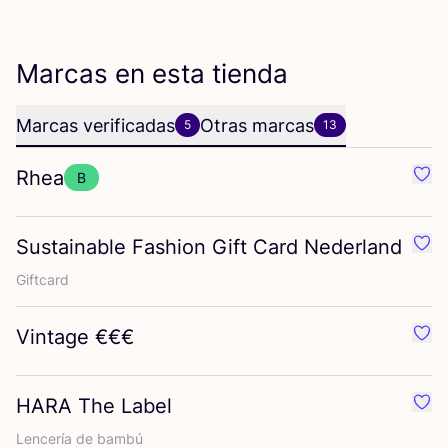
Marcas en esta tienda
Marcas verificadas
Otras marcas
5
13
Rhea
B
Favo
Sustainable Fashion Gift Card Nederland
Favo
Gift­card
Vintage €€€
Favo
HARA
The Label
Favo
Len­ce­ría de bambú