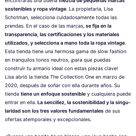
encon­tra­rás una bue­na
mez­cla de peque­ñas mar­cas
sos­te­ni­bles y ropa vin­ta­ge
. La pro­pie­ta­ria, Lisa
Schot­man, selec­cio­na cui­da­do­sa­men­te todas las
pren­das. En el caso de las mar­cas,
s
e fija en la
trans­pa­ren­cia, las cer­ti­fi­ca­cio­nes y los mate­ria­les
uti­li­za­dos, y selec­cio­na a mano toda la ropa vin­ta­ge
.
Esta tien­da tie­ne una her­mo­sa gama de slow fashion
en tran­qui­los tonos neu­tros, ¡para que pue­das
cons­truir tu arma­rio ideal con estas pie­zas clave!
Lisa abrió la tien­da The Collec­tion One en mar­zo de
2020
, des­pués de soñar con ella duran­te años. Su
tien­da
tie­ne un enfo­que sos­te­ni­ble
y cual­quie­ra pue­de
entrar en ella.
La sen­ci­llez, la sos­te­ni­bi­li­dad y la sin­gu­
la­ri­dad son los tres valo­res fun­da­men­ta­les
de sus
ofer­tas atem­po­ra­les y excep­cio­na­les.