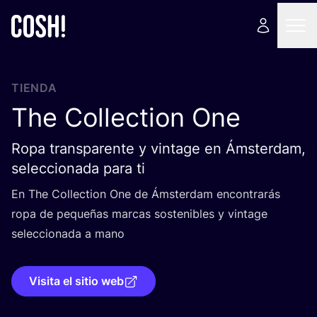
TIENDA
The Collection One
Ropa transparente y vintage en Ámsterdam,
seleccionada para ti
En The Collec­tion One de Áms­ter­dam encon­tra­rás
ropa de peque­ñas mar­cas sos­te­ni­bles y vin­ta­ge
selec­cio­na­da a mano
Visita el sitio web