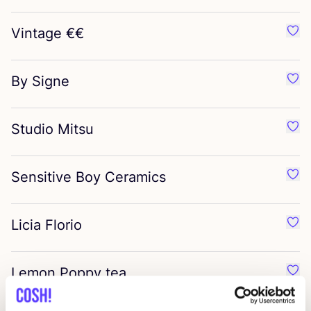
Vintage €€
Favo
By Signe
Favo
Studio Mitsu
Favo
Sensitive Boy Ceramics
Favo
Licia Florio
Favo
Lemon Poppy tea
Favo