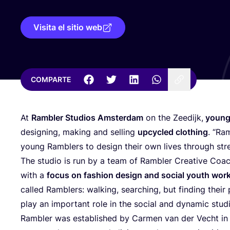
Visita el sitio web
COMPARTE
At
Ram­bler Stu­dios Ams­ter­dam
on the Zee­dijk,
young 
desig­ning, making and selling
upcy­cled clothing
.
“
Ram
young Ram­blers to design their own lives through stre
The stu­dio is run by a team of Ram­bler Crea­ti­ve Coa
with a
focus on fashion design and social youth wor
called Ram­blers: wal­king, sear­ching, but fin­ding thei
play an impor­tant role in the social and dyna­mic stud
Ram­bler was esta­blished by Car­men van der Vecht i