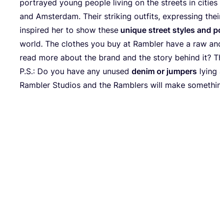
por­tra­yed young peo­ple living on the streets in citie
and Ams­ter­dam. Their stri­king out­fits, expres­sing their 
ins­pi­red her to show the­se
uni­que street sty­les and po
world. The clothes you buy at Ram­bler have a raw and
read more about the brand and the story behind it? T
P.S.: Do you have any unu­sed
denim or jum­pers
lying 
Ram­bler Stu­dios and the Ram­blers will make someth