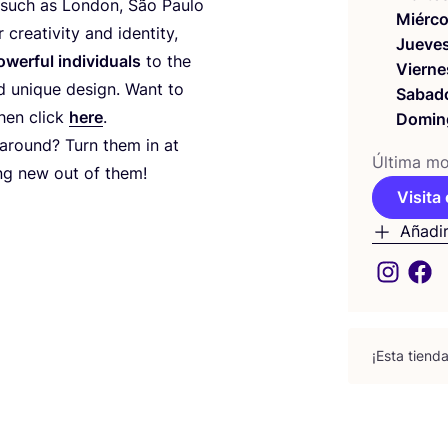
s such as Lon­don, São Pau­lo
Miérco
crea­ti­vity and iden­tity,
Jueve
wer­ful indi­vi­duals
to the
Vierne
 uni­que design. Want to
Sabad
hen click
here
.
Domin
around? Turn them in at
Últi­ma mod
ing new out of them!
Visita 
Añadir
¡Esta tien­