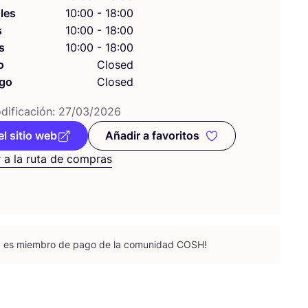
les
10:00 - 18:00
s
10:00 - 18:00
s
10:00 - 18:00
o
Closed
go
Closed
i­fi­ca­ción:
27
/
03
/
2026
el sitio web
Añadir a favoritos
Añadir a favoritos
 a la ruta de compras
da es miem­bro de pago de la comu­ni­dad
COSH
!