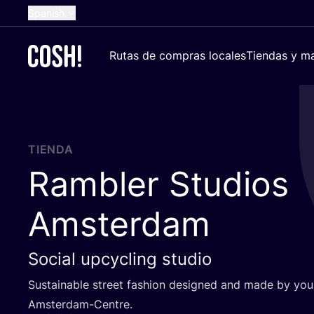
Spanish
English
Rutas de compras locales
Tiendas y ma
Dutch
French
German
Croatian
TIENDA
Rambler Studios
Amsterdam
Social upcycling studio
Sus­tai­na­ble street fashion desig­ned and made by youn
Amsterdam-Centre.