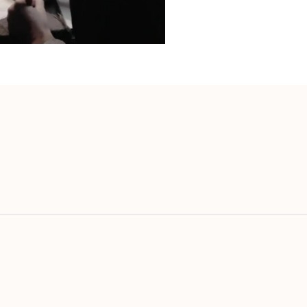
voritos {nombre}