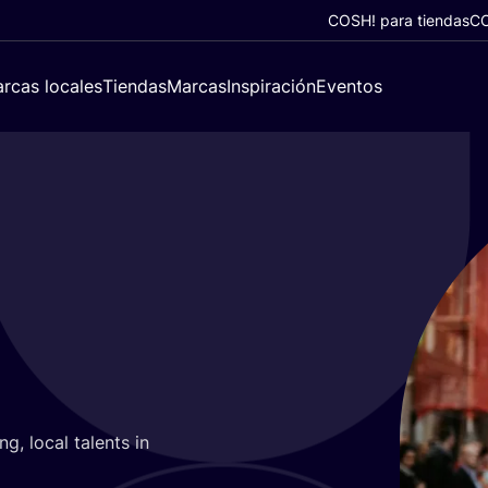
COSH! para tiendas
CO
rcas locales
Tiendas
Marcas
Inspiración
Eventos
g, local talents in