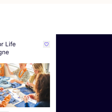
r Life
like
gne