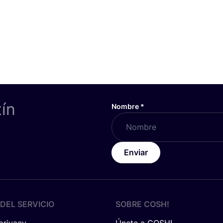
tín
Nombre
*
Enviar
DEL SERVICIO
SOBRE
COSH
!