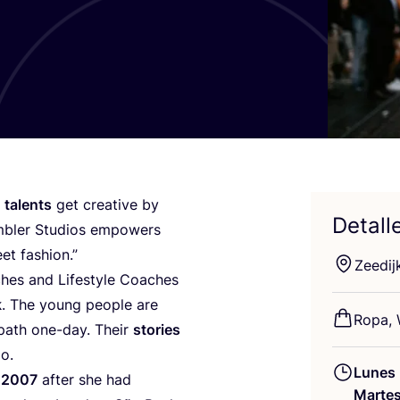
talents
get crea­ti­ve by
Detall
­bler Stu­dios empo­wers
et fashion.”
Zee­di
ches and Lifesty­le Coaches
k
. The young peo­ple are
Ropa,
r path one-day. Their
sto­ries
io.
Lunes
n
2007
after she had
Marte