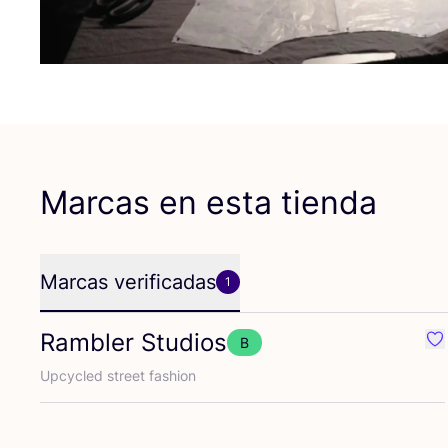
Marcas en esta tienda
Marcas verificadas
1
Rambler Studios
B
Fa
Upcy­cled street fashion