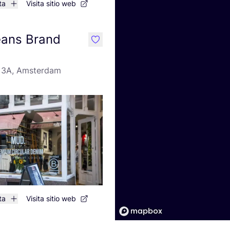
ta
Visita sitio web
ans Brand
like
 3A, Amsterdam
ta
Visita sitio web