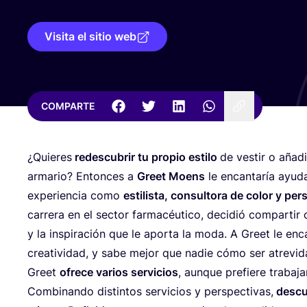
Visita el sitio web
COMPARTE
¿Quie­res
redes­cu­brir tu pro­pio esti­lo
de ves­tir o aña­d
arma­rio? Enton­ces a
Greet Moens
le encan­ta­ría ayu­
expe­rien­cia como
esti­lis­ta, con­sul­to­ra de color y per
carre­ra en el sec­tor far­ma­céu­ti­co, deci­dió com­par­t
y la ins­pi­ra­ción que le apor­ta la moda. A Greet le enc
crea­ti­vi­dad, y sabe mejor que nadie cómo ser atre­vi­
Greet
ofre­ce varios ser­vi­cios
, aun­que pre­fie­re tra­ba­ja
Com­bi­nan­do dis­tin­tos ser­vi­cios y pers­pec­ti­vas,
des­cu