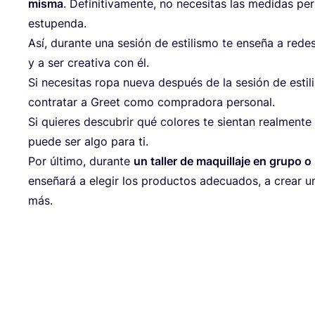
mis­ma
. Defi­ni­ti­va­men­te, no nece­si­tas las medi­das pe
estupenda.
Así, duran­te una sesión de esti­lis­mo te ense­ña a redes­c
y a ser crea­ti­va con él.
Si nece­si­tas ropa nue­va des­pués de la sesión de esti­l
con­tra­tar a Greet como com­pra­do­ra personal.
Si quie­res des­cu­brir qué colo­res te sien­tan real­men­t
pue­de ser algo para ti.
Por últi­mo, duran­te
un taller de maqui­lla­je en gru­po o 
ense­ña­rá a ele­gir los pro­duc­tos ade­cua­dos, a crear 
más.