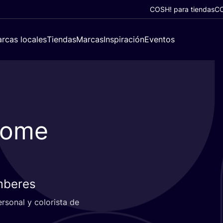
COSH! para tiendas
CO
rcas locales
Tiendas
Marcas
Inspiración
Eventos
come
Amberes
­so­nal y colo­ris­ta de