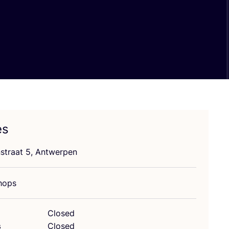
es
ns­traat
5
, Antwerpen
hops
Closed
s
Closed