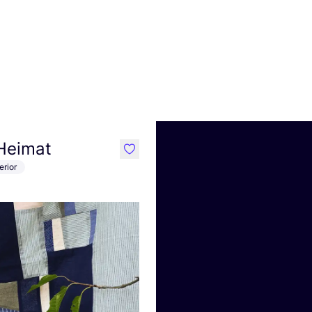
 Heimat
like
erior