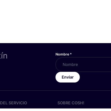
tín
Nombre
*
Enviar
DEL SERVICIO
SOBRE
COSH
!