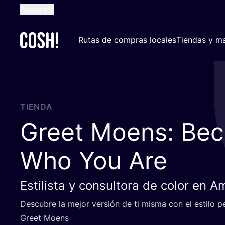
Spanish
English
Rutas de compras locales
Tiendas y ma
Dutch
French
German
Croatian
TIENDA
Greet Moens: Be
Who You Are
Estilista y consultora de color en 
Des­cu­bre la mejor ver­sión de ti mis­ma con el esti­lo per
Greet Moens