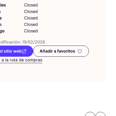
les
Closed
s
Closed
s
Closed
o
Closed
go
Closed
i­fi­ca­ción:
19
/
02
/
2026
el sitio web
Añadir a favoritos
Añadir a favoritos
 a la ruta de compras