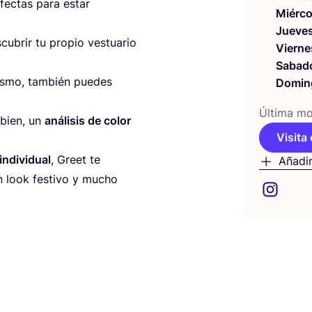
r­fec­tas para estar
Miérco
Jueve
u­brir tu pro­pio ves­tua­rio
Vierne
Sabad
is­mo, tam­bién pue­des
Domin
Últi­ma mod
e bien, un
aná­li­sis de color
Visita 
indi­vi­dual
, Greet te
Añadir
un look fes­ti­vo y mucho