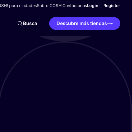
SH! para ciudades
Sobre COSH!
Contáctanos
Login
Register
Busca
Descubre más tiendas