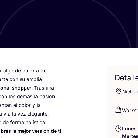
ir algo de color a tu
Detall
dar­te con su amplia
­so­nal shop­per
. Tras una
Nie­llo
ir con los demás la pasión
an­tan el color y la
Works
da y a la vez elegante.
r de for­ma holís­ti­ca.
Lunes
­bres la mejor ver­sión de ti
Marte