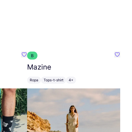
B
Favoritos {nombre}
Favorit
Mazine
Ropa
Tops-t-shirt
4+