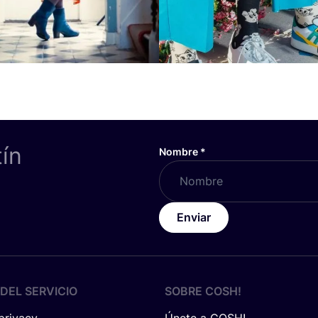
tín
Nombre
*
Enviar
DEL SERVICIO
SOBRE
COSH
!
 privacy
Únete a COSH!