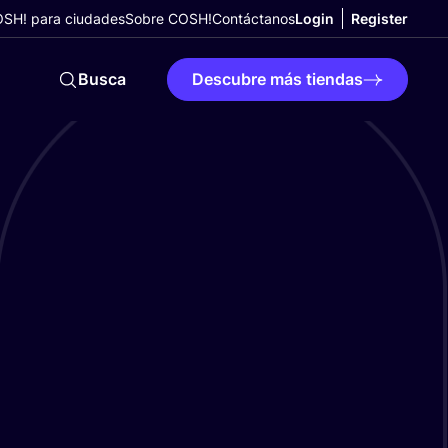
SH! para ciudades
Sobre COSH!
Contáctanos
Login
Register
Busca
Descubre más tiendas