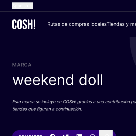
Spanish
English
Rutas de compras locales
Tiendas y ma
Dutch
French
German
Croatian
MARCA
weekend doll
Esta mar­ca se inclu­yó en
COSH
! gra­cias a una con­tri­bu­ción 
tien­das que figu­ran a continuación.