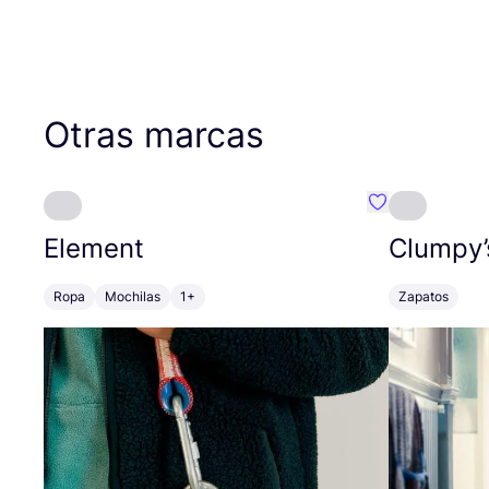
Otras marcas
Favoritos {no
Element
Clumpy’
Ropa
Mochilas
1+
Zapatos