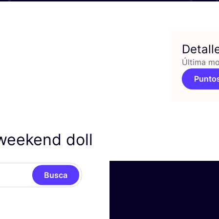
Detall
Última mo
Puntos
weekend doll
Busca