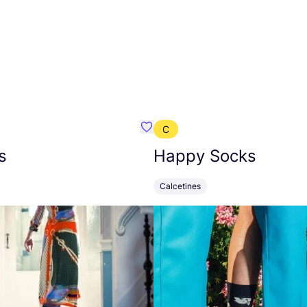
C
mbre}
Favoritos {nombre}
s
Happy Socks
Calcetines