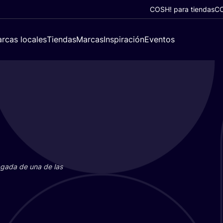
COSH! para tiendas
CO
rcas locales
Tiendas
Marcas
Inspiración
Eventos
paga­da de una de las