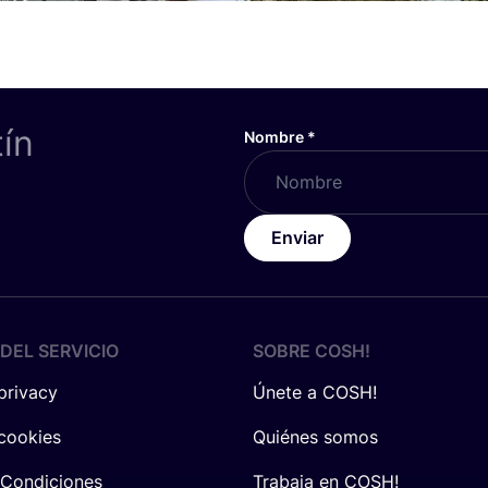
tín
Nombre
*
Enviar
DEL SERVICIO
SOBRE
COSH
!
 privacy
Únete a COSH!
 cookies
Quiénes somos
 Condiciones
Trabaja en COSH!