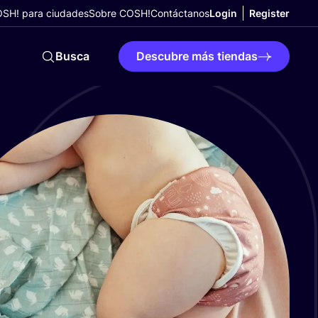
SH! para ciudades
Sobre COSH!
Contáctanos
Login
Register
Busca
Descubre más tiendas