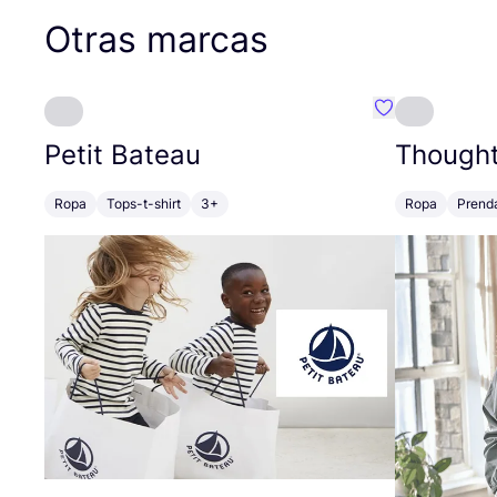
Otras marcas
Favoritos {no
Petit Bateau
Though
Ropa
Tops-t-shirt
3+
Ropa
Prend