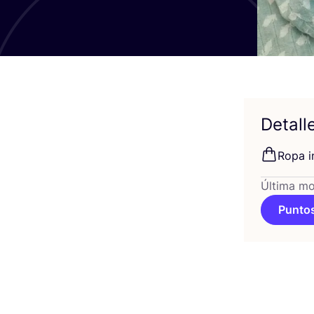
Detall
Ropa in
Última mo
Puntos