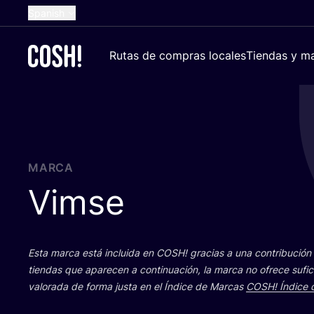
Spanish
English
Rutas de compras locales
Tiendas y ma
Dutch
French
German
Croatian
MARCA
Vimse
Esta mar­ca está inclui­da en
COSH
! gra­cias a una con­tri­bu­ci
tien­das que apa­re­cen a con­ti­nua­ción, la mar­ca no ofre­ce sufi­c
valo­ra­da de for­ma jus­ta en el Índi­ce de Mar­cas
COSH
! Índi­ce