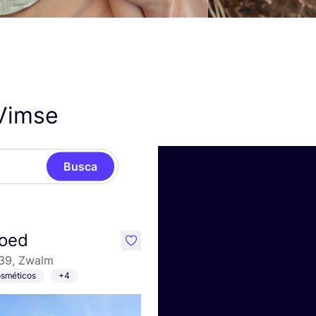
 Vimse
Busca
oed
like
 39, Zwalm
sméticos
+4