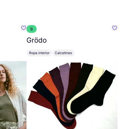
B
Favoritos {nombre}
Favorit
Grödo
Ropa interior
Calcetines