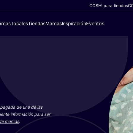
COSH! para tiendas
CO
rcas locales
Tiendas
Marcas
Inspiración
Eventos
ón paga­da de una de las
ien­te infor­ma­ción para ser
 de mar­cas
.