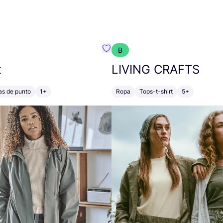
B
mbre}
Favoritos {nombre}
t
LIVING
CRAFTS
as de punto
1+
Ropa
Tops-t-shirt
5+