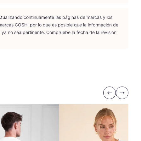
tua­li­zan­do con­ti­nua­men­te las pági­nas de mar­cas y los
 mar­cas
COSH
! por lo que es posi­ble que la infor­ma­ción de
 ya no sea per­ti­nen­te. Com­prue­be la fecha de la revi­sión
Previous
Next