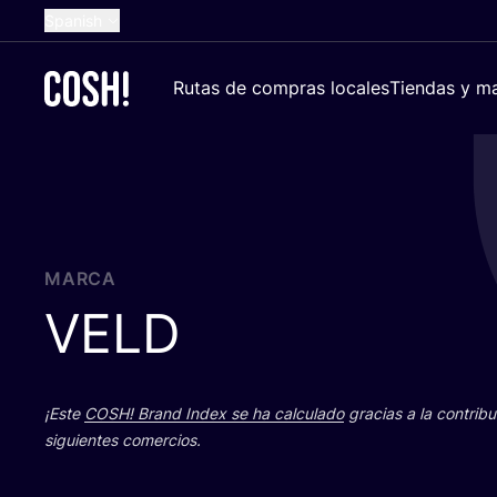
Spanish
English
Rutas de compras locales
Tiendas y ma
Dutch
French
German
Croatian
MARCA
VELD
¡Este
COSH
! Brand Index se ha cal­cu­la­do
gra­cias a la con­tri­b
siguien­tes comercios.