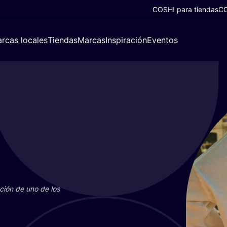
COSH! para tiendas
CO
rcas locales
Tiendas
Marcas
Inspiración
Eventos
u­ción de uno de los