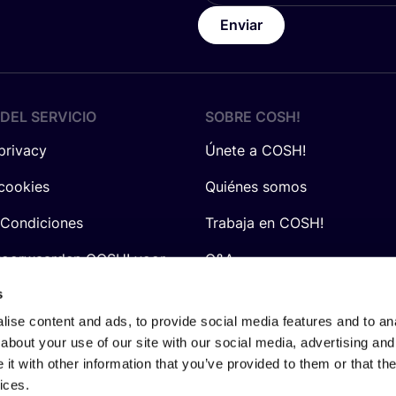
Enviar
DEL SERVICIO
SOBRE
COSH
!
 privacy
Únete a COSH!
 cookies
Quiénes somos
 Condiciones
Trabaja en COSH!
voorwaarden COSH! voor
Q&A
s
ise content and ads, to provide social media features and to anal
about your use of our site with our social media, advertising and
t with other information that you’ve provided to them or that the
ices.