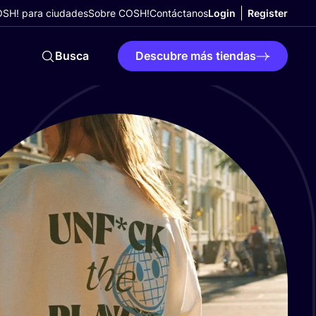
SH! para ciudades
Sobre COSH!
Contáctanos
Login
Register
Busca
Descubre más tiendas