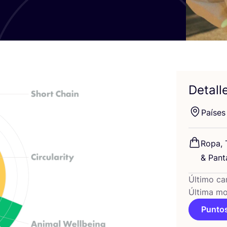
Detall
Paí­ses
Ropa, T
&
Pan­ta
Último ca
Última mo
Puntos