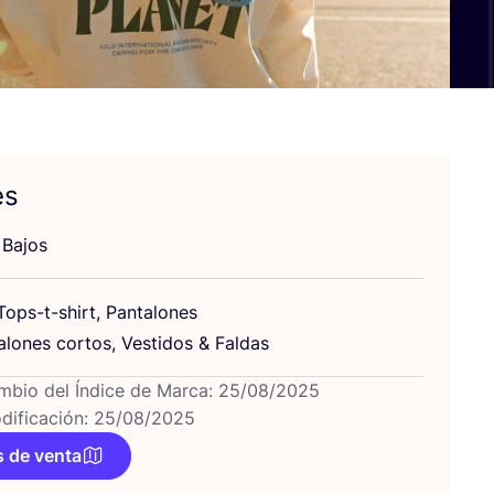
es
 Bajos
ops-t-shirt, Pan­ta­lo­nes
­lo­nes cor­tos, Ves­ti­dos
&
Faldas
mbio del Índice de Marca: 25/08/2025
dificación: 25/08/2025
 de venta