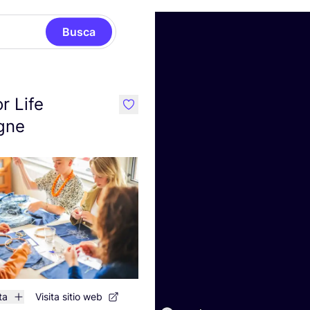
Busca
r Life
like
gne
ta
Visita sitio web