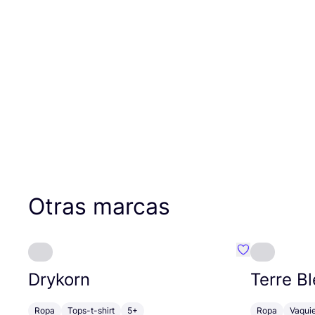
Otras marcas
Favoritos {no
Drykorn
Terre B
Ropa
Tops-t-shirt
5+
Ropa
Vaquie