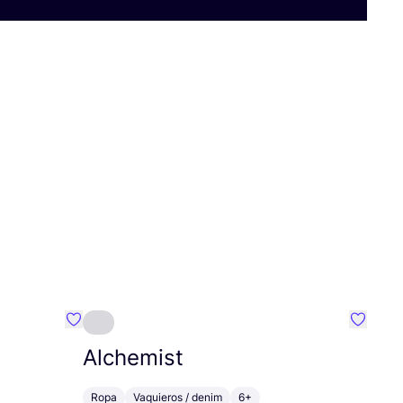
Favoritos {nombre}
Favorit
Alchemist
Ropa
Vaquieros / denim
6+