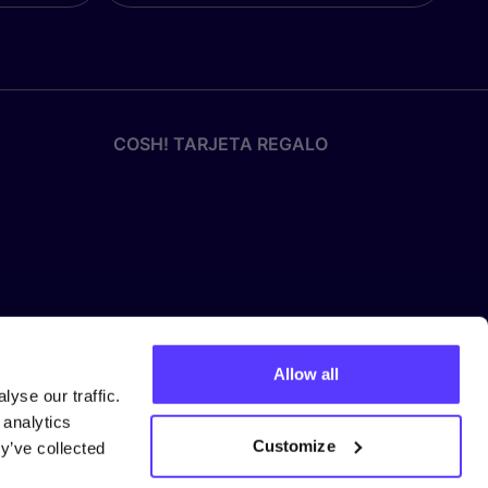
COSH! TARJETA REGALO
Allow all
yse our traffic.
 analytics
Customize
y’ve collected