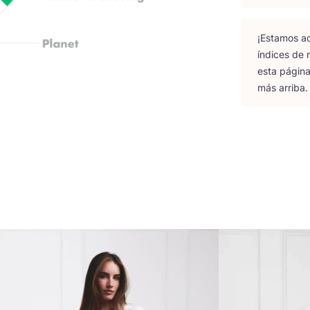
¡Esta­mos ac
índi­ces de
esta pági­na
más arriba.