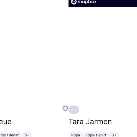
mbre}
Favoritos {nombre}
leue
Tara Jarmon
ros / denim
5+
Ropa
Tops-t-shirt
3+