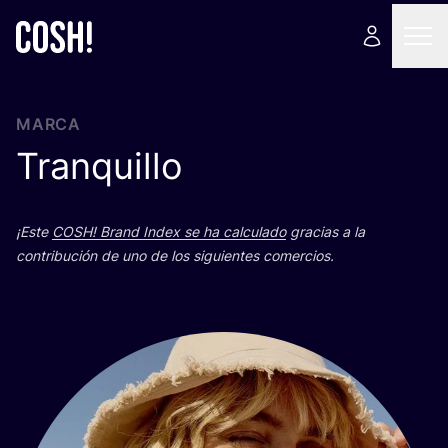
MARCA
Tranquillo
¡Este
COSH
! Brand Index se ha cal­cu­la­do
gra­cias a la
con­tri­bu­ción de uno de los siguien­tes comercios.