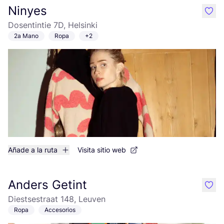
Ninyes
like
Dosentintie 7D, Helsinki
2a Mano
Ropa
+2
Añade a la ruta
Visita sitio web
Anders Getint
like
Diestsestraat 148, Leuven
Ropa
Accesorios