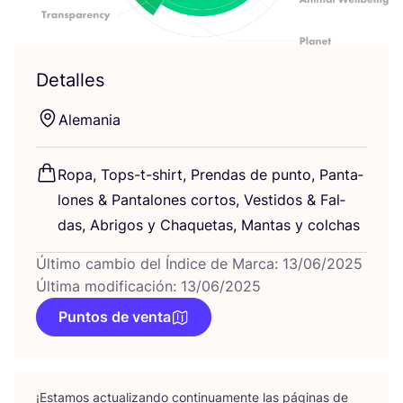
Detalles
Ale­ma­nia
Ropa, Tops-t-shirt, Pren­das de pun­to, Pan­ta­
lo­nes
&
Pan­ta­lo­nes cor­tos, Ves­ti­dos
&
Fal­
das, Abri­gos y Cha­que­tas, Man­tas y colchas
Último cambio del Índice de Marca: 13/06/2025
Última modificación: 13/06/2025
Puntos de venta
¡Esta­mos actua­li­zan­do con­ti­nua­men­te las pági­nas de