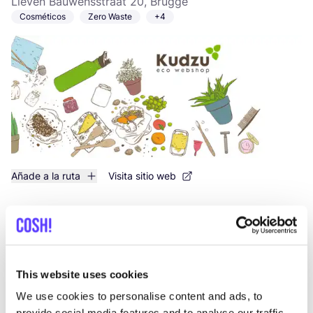
Lieven Bauwensstraat 20, Brugge
Cosméticos
Zero Waste
+4
Añade a la ruta
Visita sitio web
Meer dan Mooi
like
Smallerijt 21, Geel
Ropa
Accesorios
This website uses cookies
We use cookies to personalise content and ads, to
provide social media features and to analyse our traffic.