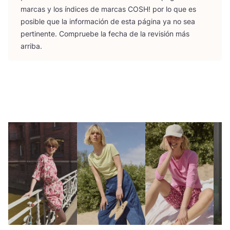
mar­cas y los índi­ces de mar­cas
COSH
! por lo que es
posi­ble que la infor­ma­ción de esta pági­na ya no sea
per­ti­nen­te. Com­prue­be la fecha de la revi­sión más
arriba.