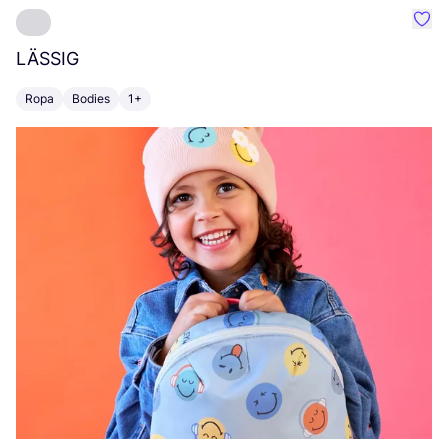
Favo
LÄSSIG
E
Ropa
Bodies
1+