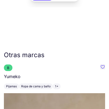
Otras marcas
B
Favo
Yumeko
F
Pijamas
Ropa de cama y baño
1+
R