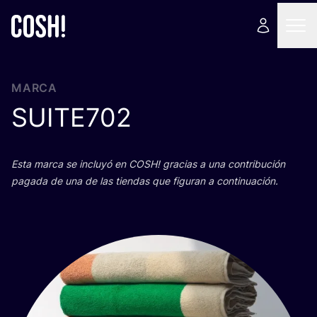
MARCA
SUITE
702
Esta mar­ca se inclu­yó en
COSH
! gra­cias a una con­tri­bu­ción
paga­da de una de las tien­das que figu­ran a continuación.