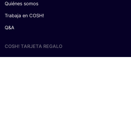
Quiénes somos
Trabaja en COSH!
Q&A
COSH! TARJETA REGALO
En cola­bo­ra­ción con