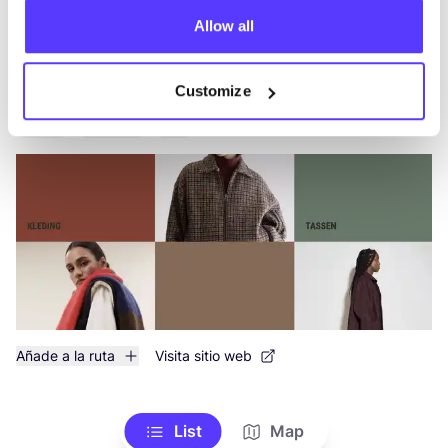
Añade a la ruta
Visita sitio web
Allow all
Muller
like
Customize
Koning Albertstraat 61, Diest
Ropa
Zapatos
+1
Añade a la ruta
Visita sitio web
List
Map