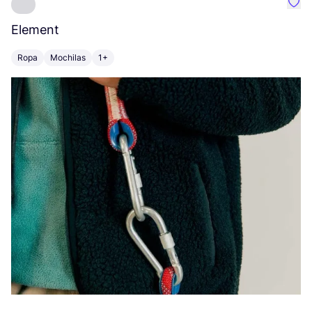
Favo
Element
C
Ropa
Mochilas
1+
Z