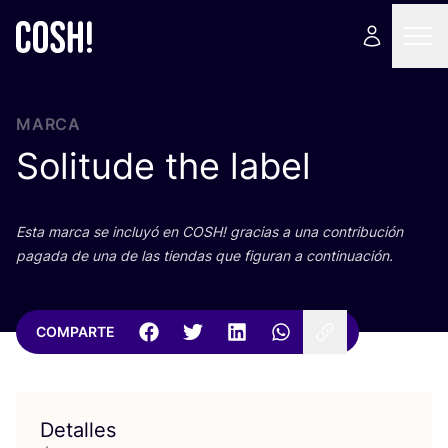
MARCA
Solitude the label
Esta mar­ca se inclu­yó en
COSH
! gra­cias a una con­tri­bu­ción
paga­da de una de las tien­das que figu­ran a continuación.
COMPARTE
Detalles