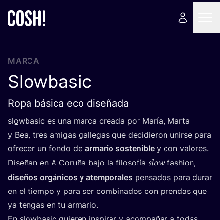
MARCA
Slowbasic
Ropa básica eco diseñada
slo̲wbasic es una mar­ca crea­da por María, Mar­ta
y Bea, tres ami­gas galle­gas que deci­die­ron unir­se para
ofre­cer un fon­do de
arma­rio sos­te­ni­ble
y con valores.
slow
Dise­ñan en A Coru­ña bajo la filo­so­fía
fashion,
dise­ños orgá­ni­cos y atem­po­ra­les
pen­sa­dos para durar
en el tiem­po y para ser com­bi­na­dos con pren­das que
ya ten­gas en tu armario.
En slo̲wbasic quie­ren ins­pi­rar y acom­pa­ñar a todas