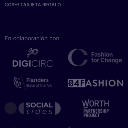
COSH! TARJETA REGALO
En cola­bo­ra­ción con