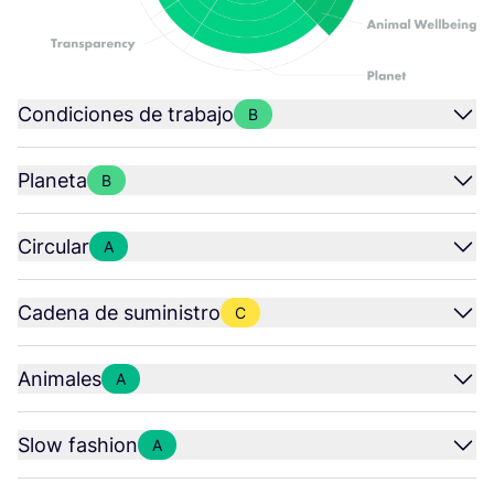
Condiciones de trabajo
B
Planeta
B
Circular
A
Cadena de suministro
C
Animales
A
Slow fashion
A