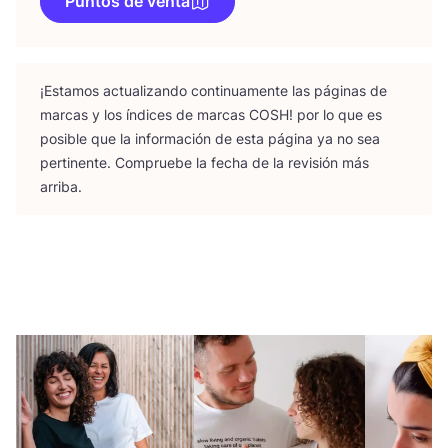
Puntos de venta
¡Esta­mos actua­li­zan­do con­ti­nua­men­te las pági­nas de
mar­cas y los índi­ces de mar­cas
COSH
! por lo que es
posi­ble que la infor­ma­ción de esta pági­na ya no sea
per­ti­nen­te. Com­prue­be la fecha de la revi­sión más
arriba.