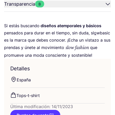
Transparencia
B
Si estás bus­can­do
dise­ños atem­po­ra­les y bási­cos
pen­sa­dos para durar en el tiem­po, sin duda, slo̲wbasic
es la mar­ca que debes cono­cer. ¡Echa un vis­ta­zo a sus
slow fashion
pren­das y úne­te al movi­mien­to
que
pro­mue­ve una moda cons­cien­te y sostenible!
Detalles
Espa­ña
Tops-t-shirt
Última modificación: 14/11/2023