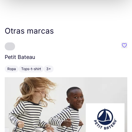
Otras marcas
Favo
Petit Bateau
S
Ropa
Tops-t-shirt
3+