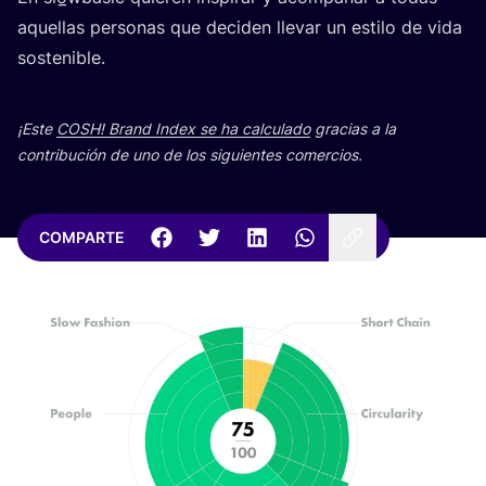
aque­llas per­so­nas que deci­den lle­var un esti­lo de vida
sostenible.
¡Este
COSH
! Brand Index se ha cal­cu­la­do
gra­cias a la
con­tri­bu­ción de uno de los siguien­tes comercios.
COMPARTE