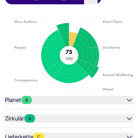
Planet
B
Zirkulär
A
Lieferkette
C