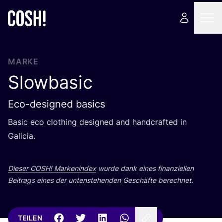
MARKE
Slowbasic
Eco-designed basics
Basic eco clot­hing desi­gned and hand­craf­ted in
Galicia.
Die­ser
COSH
! Mar­ken­in­dex
wur­de dank eines finan­zi­el­len
Bei­trags eines der unten­ste­hen­den Geschäf­te berechnet.
TEILEN