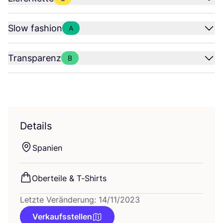
Slow fashion
A
Transparenz
B
Details
Spa­ni­en
Ober­tei­le
&
T‑Shirts
Letzte Veränderung: 14/11/2023
Verkaufsstellen