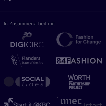
In Zusam­men­ar­beit mit