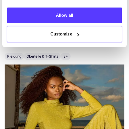
Allow all
Andere Marken
Customize
Favo
Hunkøn
L
Kleidung
Oberteile & T-Shirts
3+
K