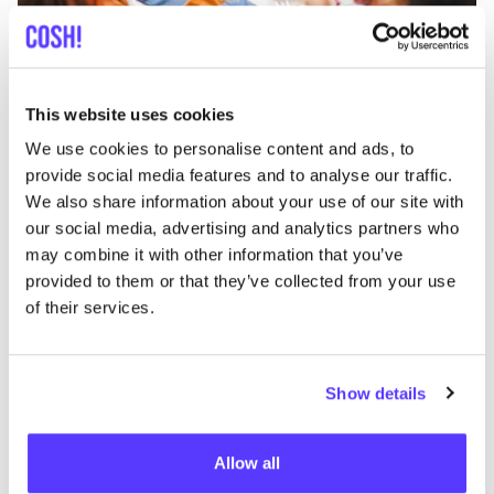
Añade a la ruta
Visita sitio web
This website uses cookies
List
Map
We use cookies to personalise content and ads, to
provide social media features and to analyse our traffic.
We also share information about your use of our site with
our social media, advertising and analytics partners who
may combine it with other information that you’ve
provided to them or that they’ve collected from your use
of their services.
Otras marcas
Show details
A
Favo
Allow all
Annet Veerbeek Styling
T