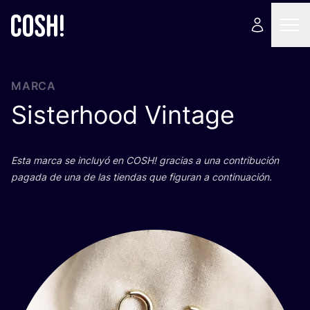
MARCA
Sisterhood Vintage
Esta mar­ca se inclu­yó en
COSH
! gra­cias a una con­tri­bu­ción
paga­da de una de las tien­das que figu­ran a continuación.