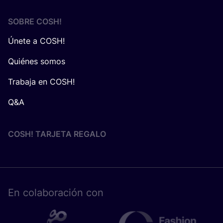
SOBRE
COSH
!
Únete a COSH!
Quiénes somos
Trabaja en COSH!
Q&A
COSH! TARJETA REGALO
En cola­bo­ra­ción con