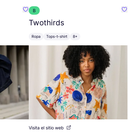
B
Favoritos {nombre}
Favorit
Twothirds
Ropa
Tops-t-shirt
8+
Visita el sitio web