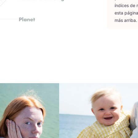
índi­ces de
esta pági­na
más arriba.