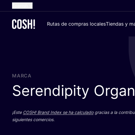
Spanish
English
Rutas de compras locales
Tiendas y ma
Dutch
French
German
Croatian
MARCA
Serendipity Organ
¡Este
COSH
! Brand Index se ha cal­cu­la­do
gra­cias a la con­tri­b
siguien­tes comercios.