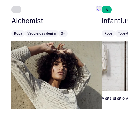
A
Favoritos {no
Alchemist
Infantiu
Ropa
Vaquieros / denim
6+
Ropa
Tops-t
Visita el sitio