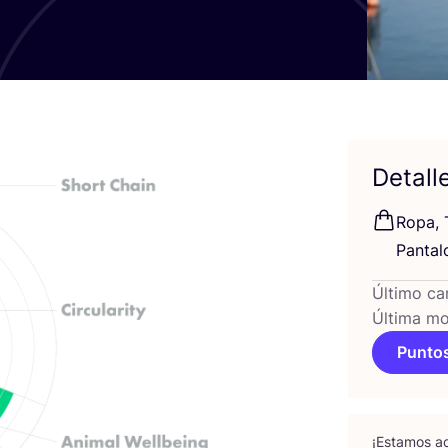
Detall
Ropa, 
Pan­ta­
Último ca
Última mo
Puntos
¡Esta­mos ac