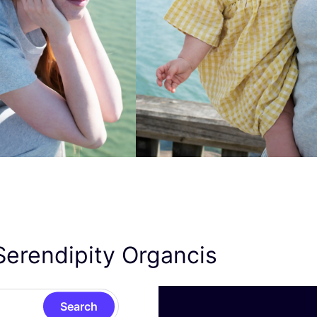
erendipity Organcis
Search