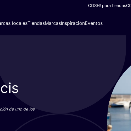
COSH! para tiendas
CO
rcas locales
Tiendas
Marcas
Inspiración
Eventos
cis
u­ción de uno de los