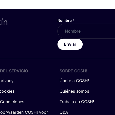
tín
Nombre
*
Enviar
DEL SERVICIO
SOBRE
COSH
!
 privacy
Únete a COSH!
 cookies
Quiénes somos
 Condiciones
Trabaja en COSH!
voorwaarden COSH! voor
Q&A