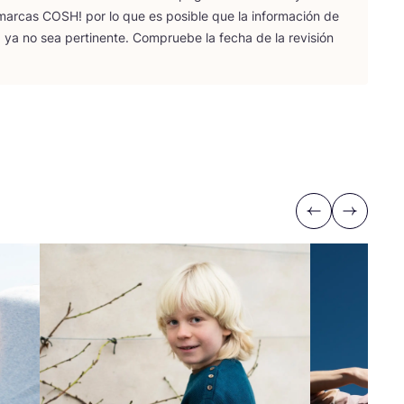
 mar­cas
COSH
! por lo que es posi­ble que la infor­ma­ción de
 ya no sea per­ti­nen­te. Com­prue­be la fecha de la revi­sión
Previous
Next