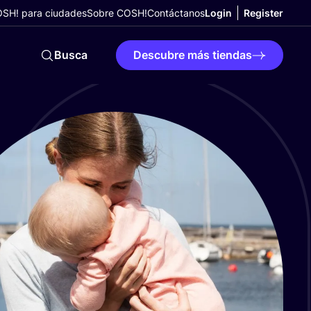
SH! para ciudades
Sobre COSH!
Contáctanos
Login
Register
Busca
Descubre más tiendas