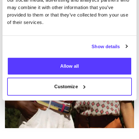
Favo
may combine it with other information that you’ve
Frnch
M
provided to them or that they’ve collected from your use
of their services.
Ropa
Tops-t-shirt
8+
Show details
Allow all
Customize