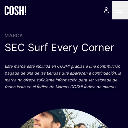
MARCA
SEC
Surf Every Corner
Esta mar­ca está inclui­da en
COSH
! gra­cias a una con­tri­bu­ción
paga­da de una de las tien­das que apa­re­cen a con­ti­nua­ción, la
mar­ca no ofre­ce sufi­cien­te infor­ma­ción para ser valo­ra­da de
for­ma jus­ta en el Índi­ce de Mar­cas
COSH
! Índi­ce de mar­cas
.