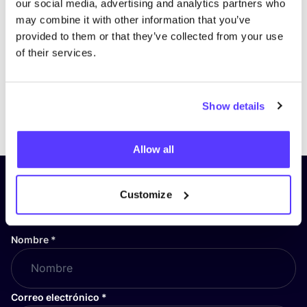
our social media, advertising and analytics partners who
may combine it with other information that you’ve
provided to them or that they’ve collected from your use
of their services.
Show details
Previous
Next
Allow all
¡Suscríbete a nuestro boletín
Customize
y mantente informado!
Nombre
*
Correo electrónico
*