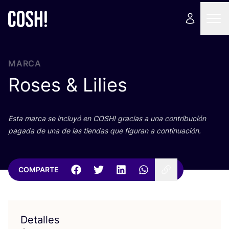
MARCA
Roses
&
Lilies
Esta mar­ca se inclu­yó en
COSH
! gra­cias a una con­tri­bu­ción
paga­da de una de las tien­das que figu­ran a continuación.
COMPARTE
Detalles