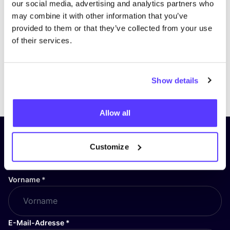
our social media, advertising and analytics partners who
may combine it with other information that you’ve
provided to them or that they’ve collected from your use
of their services.
Show details
Previous
Next
Allow all
Abonniere unseren Newsletter
Customize
und bleibe auf dem Laufenden!
Vorname
*
E-Mail-Adresse
*