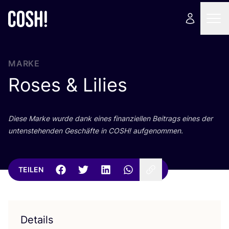
MARKE
Roses
&
Lilies
Die­se Mar­ke wur­de dank eines finan­zi­el­len Bei­trags eines der
unten­ste­hen­den Geschäf­te in
COSH
! aufgenommen.
TEILEN
Details