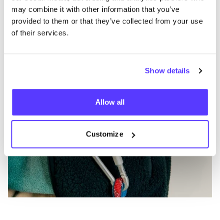
may combine it with other information that you’ve
Element
C
provided to them or that they’ve collected from your use
Ropa
Mochilas
1+
Z
of their services.
Show details
Allow all
Customize