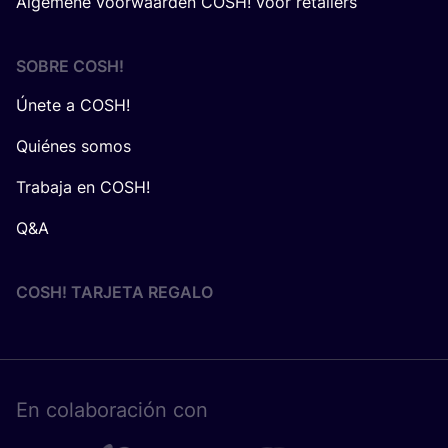
Algemene voorwaarden COSH! voor retailers
SOBRE
COSH
!
Únete a COSH!
Quiénes somos
Trabaja en COSH!
Q&A
COSH! TARJETA REGALO
En cola­bo­ra­ción con