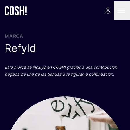
MARCA
Refyld
Esta mar­ca se inclu­yó en
COSH
! gra­cias a una con­tri­bu­ción
paga­da de una de las tien­das que figu­ran a continuación.