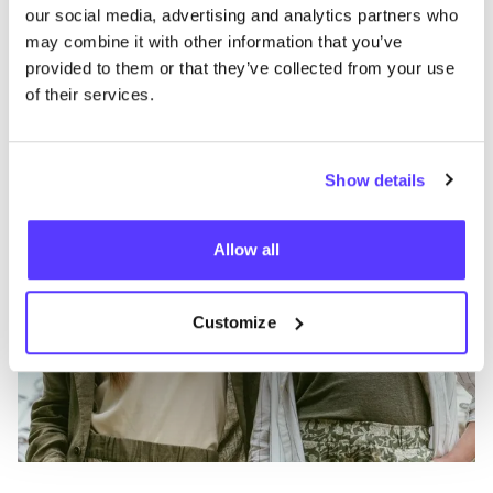
B
Favo
our social media, advertising and analytics partners who
LIVING
CRAFTS
P
may combine it with other information that you’ve
provided to them or that they’ve collected from your use
Ropa
Tops-t-shirt
5+
of their services.
Show details
Allow all
Customize