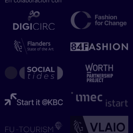
En cola­bo­ra­ción con