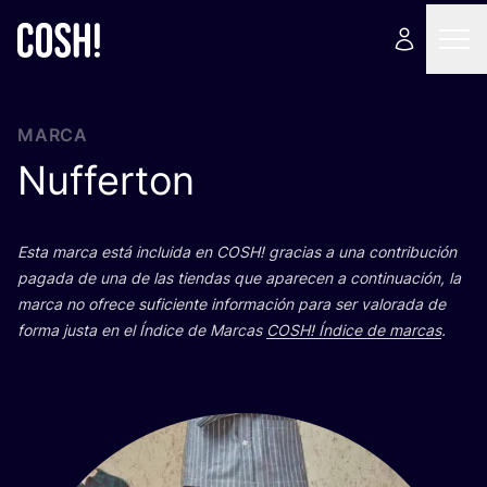
MARCA
Nufferton
Esta mar­ca está inclui­da en
COSH
! gra­cias a una con­tri­bu­ción
paga­da de una de las tien­das que apa­re­cen a con­ti­nua­ción, la
mar­ca no ofre­ce sufi­cien­te infor­ma­ción para ser valo­ra­da de
for­ma jus­ta en el Índi­ce de Mar­cas
COSH
! Índi­ce de mar­cas
.