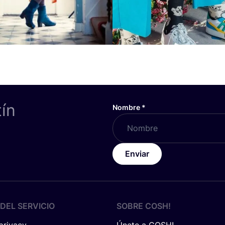
tín
Nombre
*
Enviar
DEL SERVICIO
SOBRE
COSH
!
 privacy
Únete a COSH!