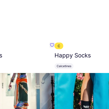
C
mbre}
Favoritos {nombre}
s
Happy Socks
Calcetines