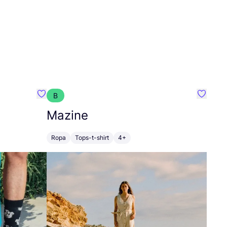
B
Favoritos {nombre}
Favorit
Mazine
Ropa
Tops-t-shirt
4+