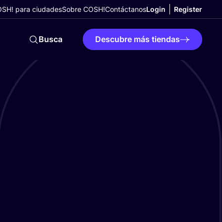
SH! para ciudades
Sobre COSH!
Contáctanos
Login
Register
Busca
Descubre más tiendas