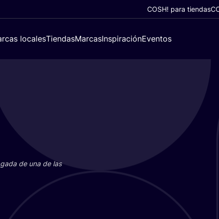
COSH! para tiendas
CO
rcas locales
Tiendas
Marcas
Inspiración
Eventos
paga­da de una de las