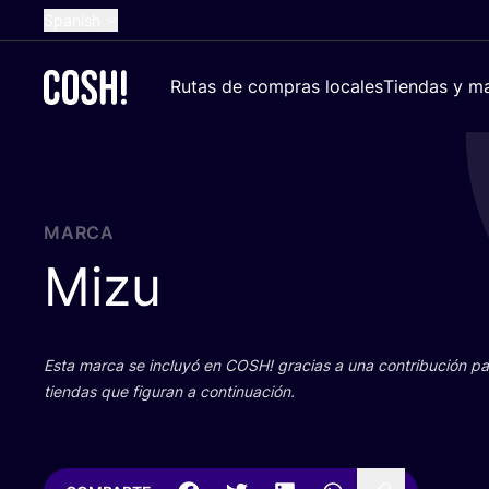
Spanish
English
Rutas de compras locales
Tiendas y ma
Dutch
French
German
Croatian
MARCA
Mizu
Esta mar­ca se inclu­yó en
COSH
! gra­cias a una con­tri­bu­ción 
tien­das que figu­ran a continuación.