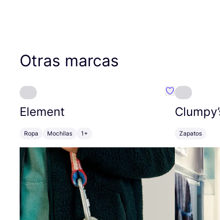
Otras marcas
Favoritos {no
Element
Clumpy’
Ropa
Mochilas
1+
Zapatos