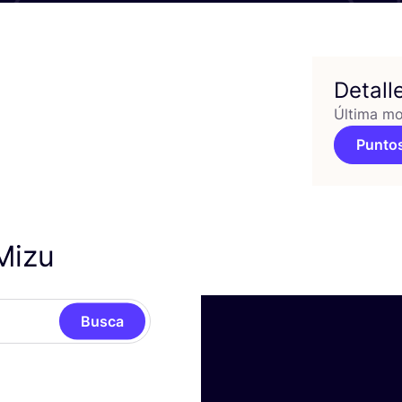
Detall
Última mo
Puntos
Mizu
Busca