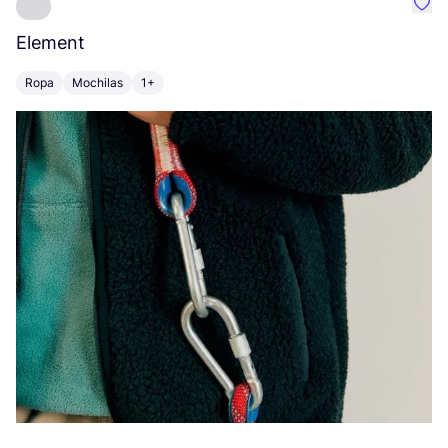
Favo
Element
C
Ropa
Mochilas
1+
Z