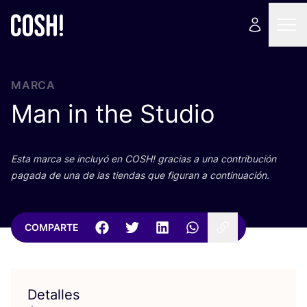
MARCA
Man in the Studio
Esta mar­ca se inclu­yó en
COSH
! gra­cias a una con­tri­bu­ción
paga­da de una de las tien­das que figu­ran a continuación.
COMPARTE
Detalles