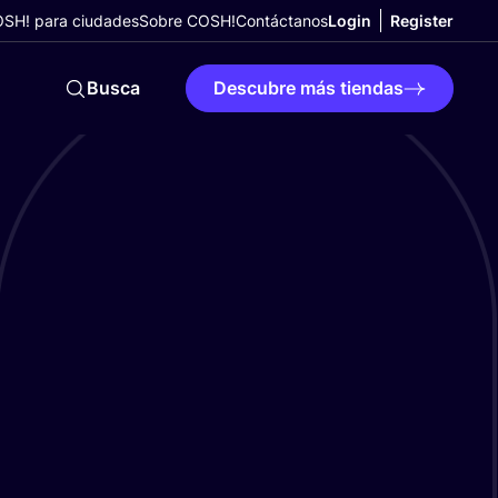
SH! para ciudades
Sobre COSH!
Contáctanos
Login
Register
Busca
Descubre más tiendas