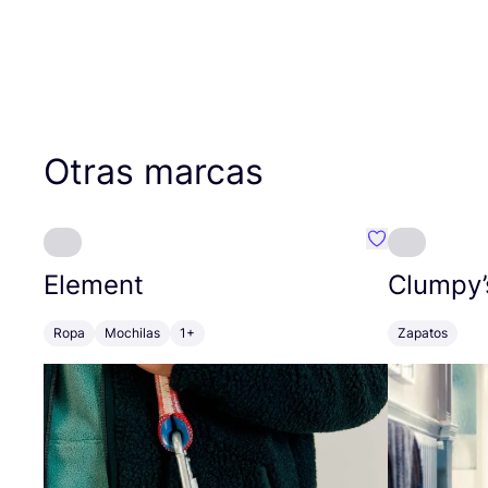
Otras marcas
Favoritos {no
Element
Clumpy’
Ropa
Mochilas
1+
Zapatos