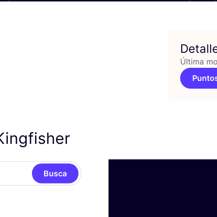
Detall
Última mo
Puntos
Kingfisher
Busca