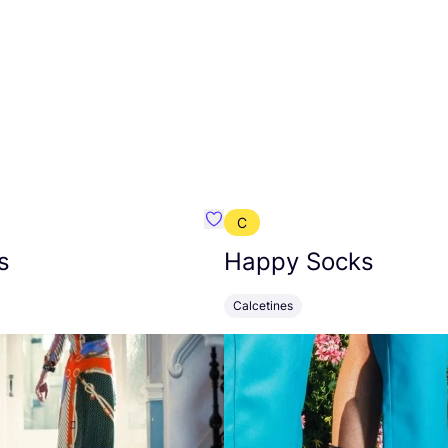
C
mbre}
Favoritos {nombre}
s
Happy Socks
Calcetines