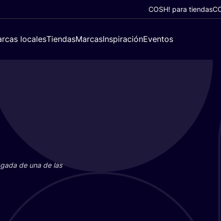
COSH! para tiendas
CO
rcas locales
Tiendas
Marcas
Inspiración
Eventos
paga­da de una de las