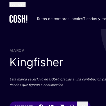
Spanish
English
Rutas de compras locales
Tiendas y ma
Dutch
French
German
Croatian
MARCA
Kingfisher
Esta mar­ca se inclu­yó en
COSH
! gra­cias a una con­tri­bu­ción 
tien­das que figu­ran a continuación.