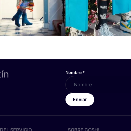
tín
Nombre
*
Enviar
DEL SERVICIO
SOBRE
COSH
!