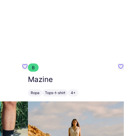
B
Favoritos {nombre}
Favorit
Mazine
Ropa
Tops-t-shirt
4+