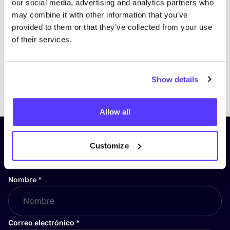
our social media, advertising and analytics partners who
may combine it with other information that you’ve
provided to them or that they’ve collected from your use
of their services.
Show details
Previous
Next
Allow all
¡Suscríbete a nuestro boletín
Customize
y mantente informado!
Nombre
*
Correo electrónico
*