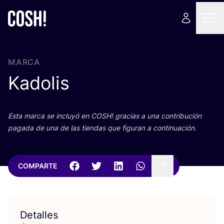
MARCA
Kadolis
Esta mar­ca se inclu­yó en
COSH
! gra­cias a una con­tri­bu­ción
paga­da de una de las tien­das que figu­ran a continuación.
COMPARTE
Detalles