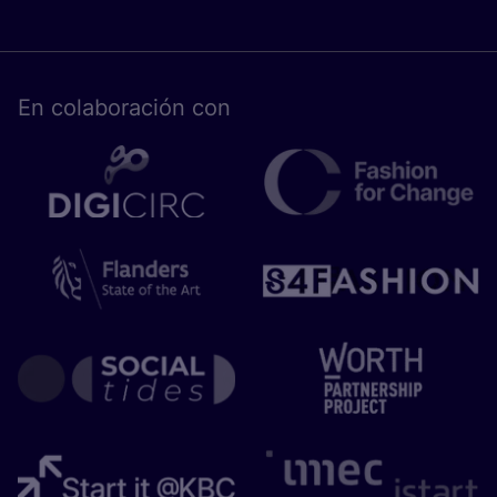
En cola­bo­ra­ción con