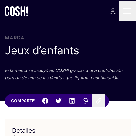
MARCA
Jeux d’enfants
Esta mar­ca se inclu­yó en
COSH
! gra­cias a una con­tri­bu­ción
paga­da de una de las tien­das que figu­ran a continuación.
COMPARTE
Detalles