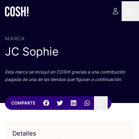
MARCA
JC
Sophie
Esta mar­ca se inclu­yó en
COSH
! gra­cias a una con­tri­bu­ción
paga­da de una de las tien­das que figu­ran a continuación.
COMPARTE
Detalles