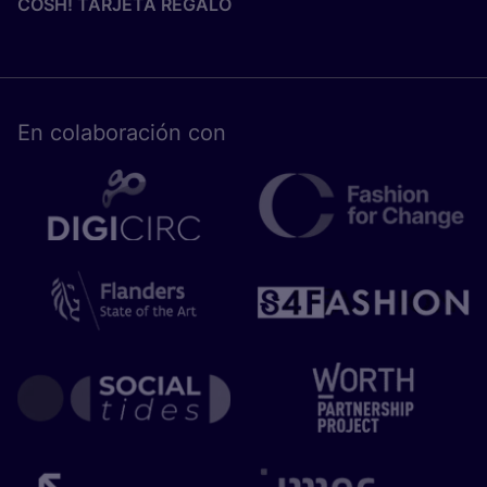
COSH! TARJETA REGALO
En cola­bo­ra­ción con