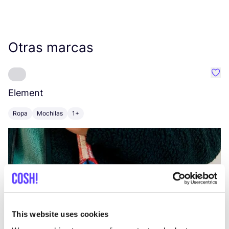
Otras marcas
Favo
Element
C
Ropa
Mochilas
1+
Z
This website uses cookies