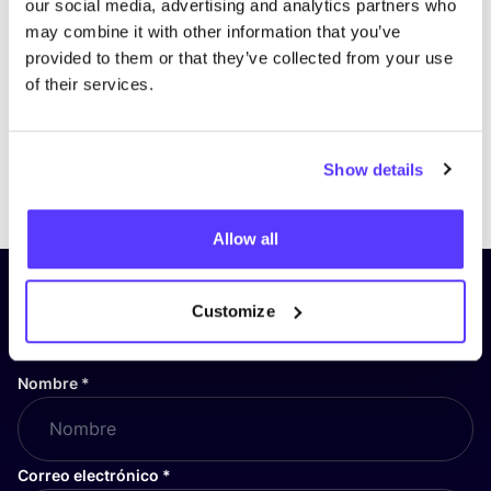
our social media, advertising and analytics partners who
may combine it with other information that you’ve
provided to them or that they’ve collected from your use
of their services.
Show details
Previous
Next
Allow all
¡Suscríbete a nuestro boletín
Customize
y mantente informado!
Nombre
*
Correo electrónico
*