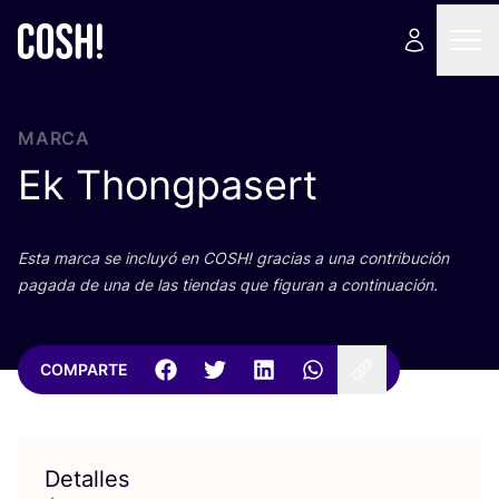
MARCA
Ek Thongpasert
Esta mar­ca se inclu­yó en
COSH
! gra­cias a una con­tri­bu­ción
paga­da de una de las tien­das que figu­ran a continuación.
COMPARTE
Detalles