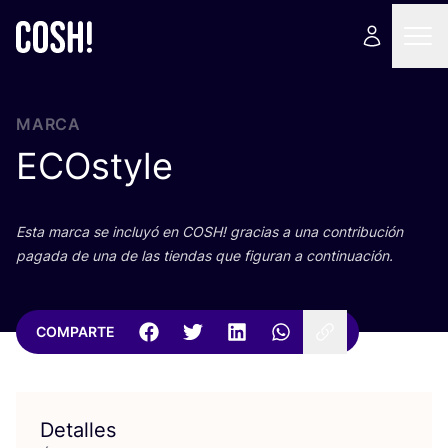
MARCA
ECOstyle
Esta mar­ca se inclu­yó en
COSH
! gra­cias a una con­tri­bu­ción
paga­da de una de las tien­das que figu­ran a continuación.
COMPARTE
Detalles